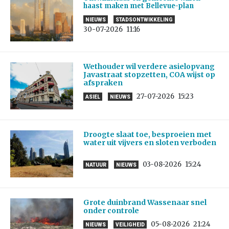
haast maken met Bellevue-plan
NIEUWS
STADSONTWIKKELING
30-07-2026
11:16
Wethouder wil verdere asielopvang
Javastraat stopzetten, COA wijst op
afspraken
27-07-2026
15:23
ASIEL
NIEUWS
Droogte slaat toe, besproeien met
water uit vijvers en sloten verboden
03-08-2026
15:24
NATUUR
NIEUWS
Grote duinbrand Wassenaar snel
onder controle
05-08-2026
21:24
NIEUWS
VEILIGHEID