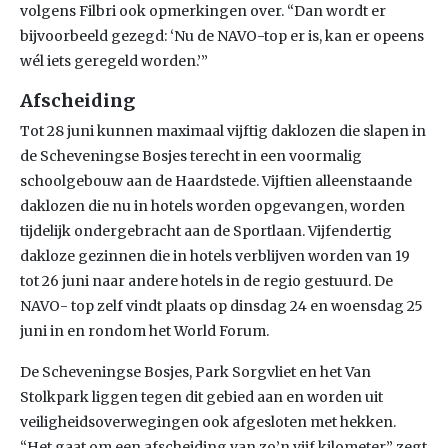
volgens Filbri ook opmerkingen over. “Dan wordt er
bijvoorbeeld gezegd: ‘Nu de NAVO-top er is, kan er opeens
wél iets geregeld worden.’”
Afscheiding
Tot 28 juni kunnen maximaal vijftig daklozen die slapen in
de Scheveningse Bosjes terecht in een voormalig
schoolgebouw aan de Haardstede. Vijftien alleenstaande
daklozen die nu in hotels worden opgevangen, worden
tijdelijk ondergebracht aan de Sportlaan. Vijfendertig
dakloze gezinnen die in hotels verblijven worden van 19
tot 26 juni naar andere hotels in de regio gestuurd. De
NAVO- top zelf vindt plaats op dinsdag 24 en woensdag 25
juni in en rondom het World Forum.
De Scheveningse Bosjes, Park Sorgvliet en het Van
Stolkpark liggen tegen dit gebied aan en worden uit
veiligheidsoverwegingen ook afgesloten met hekken.
“Het gaat om een afscheiding van zo’n vijf kilometer,” zegt