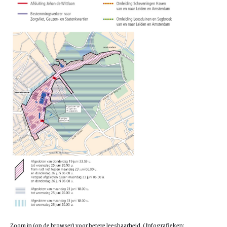
Zoom in (op de browser) voor betere leesbaarheid. (Infografieken: