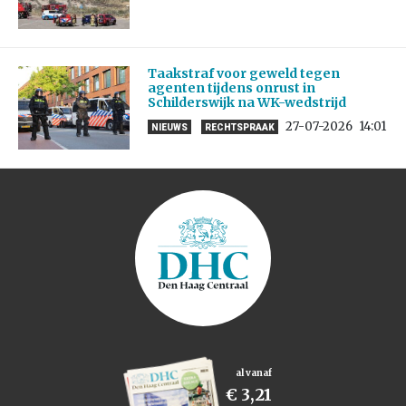
Taakstraf voor geweld tegen
agenten tijdens onrust in
Schilderswijk na WK-wedstrijd
27-07-2026
14:01
NIEUWS
RECHTSPRAAK
al vanaf
€ 3,21