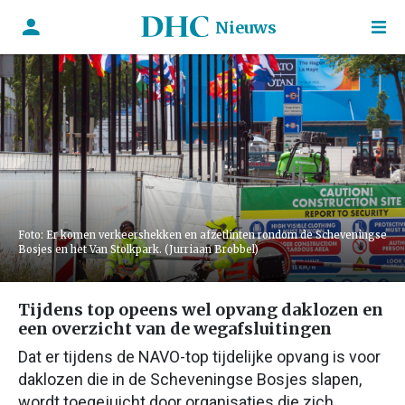
Nieuws
Foto: Er komen verkeershekken en afzetlinten rondom de Scheveningse
Bosjes en het Van Stolkpark. (Jurriaan Brobbel)
Tijdens top opeens wel opvang daklozen en
een overzicht van de wegafsluitingen
Dat er tijdens de NAVO-top tijdelijke opvang is voor
daklozen die in de Scheveningse Bosjes slapen,
wordt toegejuicht door organisaties die zich