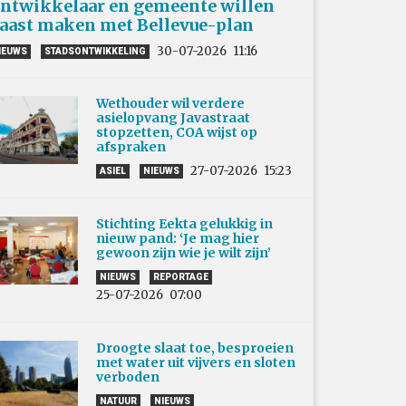
ntwikkelaar en gemeente willen
aast maken met Bellevue-plan
30-07-2026
11:16
IEUWS
STADSONTWIKKELING
Wethouder wil verdere
asielopvang Javastraat
stopzetten, COA wijst op
afspraken
27-07-2026
15:23
ASIEL
NIEUWS
Stichting Eekta gelukkig in
nieuw pand: ‘Je mag hier
gewoon zijn wie je wilt zijn’
NIEUWS
REPORTAGE
25-07-2026
07:00
Droogte slaat toe, besproeien
met water uit vijvers en sloten
verboden
NATUUR
NIEUWS