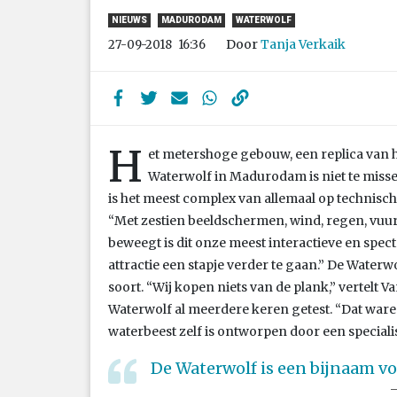
NIEUWS
MADURODAM
WATERWOLF
Door
Tanja Verkaik
27-09-2018
16:36
H
et metershoge gebouw, een replica van h
Waterwolf in Madurodam is niet te missen
is het meest complex van allemaal op technisch g
“Met zestien beeldschermen, wind, regen, vuur, 
beweegt is dit onze meest interactieve en spect
attractie een stapje verder te gaan.” De Waterwol
soort. “Wij kopen niets van de plank,” vertelt Va
Waterwolf al meerdere keren getest. “Dat war
waterbeest zelf is ontworpen door een specialis
De Waterwolf is een bijnaam 