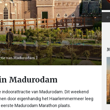
M
actie van Madurodam. |
 in Madurodam
te indoorattractie van Madurodam. Dit weekend
men door eigenhandig het Haarlemmermeer leeg
e eerste Madurodam Marathon plaats.