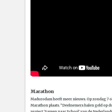
Marathon
Madurodam heeft meer nieuws. Op zondag 7 o
Marathon plaats. “Deelnemers halen geld op do
project ‘Samen naar School’ van de Nederlands