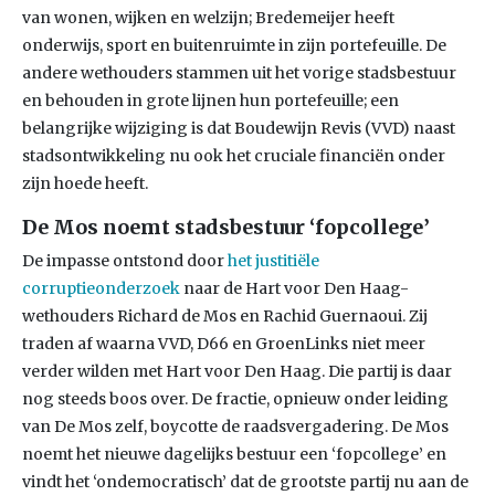
van wonen, wijken en welzijn; Bredemeijer heeft
onderwijs, sport en buitenruimte in zijn portefeuille. De
andere wethouders stammen uit het vorige stadsbestuur
en behouden in grote lijnen hun portefeuille; een
belangrijke wijziging is dat Boudewijn Revis (VVD) naast
stadsontwikkeling nu ook het cruciale financiën onder
zijn hoede heeft.
De Mos noemt stadsbestuur ‘fopcollege’
De impasse ontstond door
het justitiële
corruptieonderzoek
naar de Hart voor Den Haag-
wethouders Richard de Mos en Rachid Guernaoui. Zij
traden af waarna VVD, D66 en GroenLinks niet meer
verder wilden met Hart voor Den Haag. Die partij is daar
nog steeds boos over. De fractie, opnieuw onder leiding
van De Mos zelf, boycotte de raadsvergadering. De Mos
noemt het nieuwe dagelijks bestuur een ‘fopcollege’ en
vindt het ‘ondemocratisch’ dat de grootste partij nu aan de