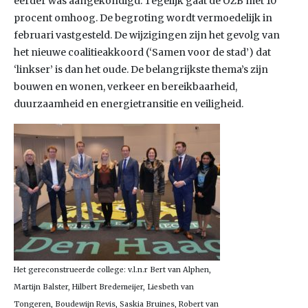
eerder was aangekondigd. Tegelijk gaat de OZB met 10
procent omhoog. De begroting wordt vermoedelijk in
februari vastgesteld. De wijzigingen zijn het gevolg van
het nieuwe coalitieakkoord (‘Samen voor de stad’) dat
‘linkser’ is dan het oude. De belangrijkste thema’s zijn
bouwen en wonen, verkeer en bereikbaarheid,
duurzaamheid en energietransitie en veiligheid.
Het gereconstrueerde college: v.l.n.r Bert van Alphen,
Martijn Balster, Hilbert Bredemeijer, Liesbeth van
Tongeren, Boudewijn Revis, Saskia Bruines, Robert van