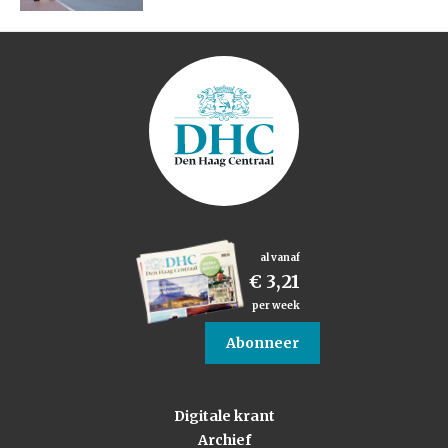
al vanaf
€ 3,21
per week
Abonneer
Digitale krant
Archief