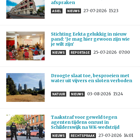
afspraken
27-07-2026
15:23
ASIEL
NIEUWS
Stichting Eekta gelukkig in nieuw
pand: ‘Je mag hier gewoon zijn wie
je wilt zijn’
25-07-2026
07:00
NIEUWS
REPORTAGE
Droogte slaat toe, besproeien met
water uit vijvers en sloten verboden
03-08-2026
15:24
NATUUR
NIEUWS
Taakstraf voor geweld tegen
agenten tijdens onrust in
Schilderswijk na WK-wedstrijd
27-07-2026
14:01
NIEUWS
RECHTSPRAAK