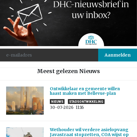
Meest gelezen Nieuws
Ontwikkelaar en gemeente willen
haast maken met Bellevue-plan
NIEUWS
STADSONTWIKKELING
30-07-2026
11:16
Wethouder wil verdere asielopvang
Javastraat stopzetten, COA wijst op