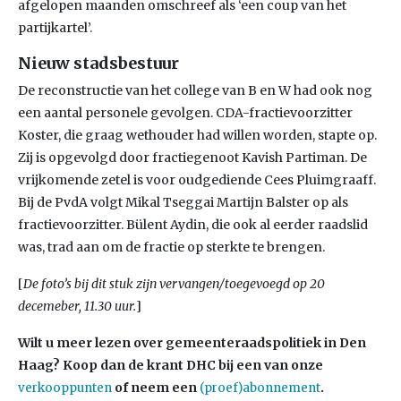
afgelopen maanden omschreef als ‘een coup van het
partijkartel’.
Nieuw stadsbestuur
De reconstructie van het college van B en W had ook nog
een aantal personele gevolgen. CDA-fractievoorzitter
Koster, die graag wethouder had willen worden, stapte op.
Zij is opgevolgd door fractiegenoot Kavish Partiman. De
vrijkomende zetel is voor oudgediende Cees Pluimgraaff.
Bij de PvdA volgt Mikal Tseggai Martijn Balster op als
fractievoorzitter. Bülent Aydin, die ook al eerder raadslid
was, trad aan om de fractie op sterkte te brengen.
[
De foto’s bij dit stuk zijn vervangen/toegevoegd op 20
decemeber, 11.30 uur.
]
Wilt u meer lezen over gemeenteraadspolitiek in Den
Haag? Koop dan de krant DHC bij een van onze
of neem een
.
verkooppunten
(proef)abonnement