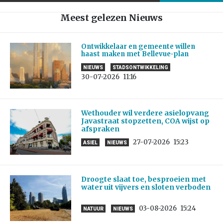
Meest gelezen Nieuws
Ontwikkelaar en gemeente willen
haast maken met Bellevue-plan
NIEUWS
STADSONTWIKKELING
30-07-2026
11:16
Wethouder wil verdere asielopvang
Javastraat stopzetten, COA wijst op
afspraken
27-07-2026
15:23
ASIEL
NIEUWS
Droogte slaat toe, besproeien met
water uit vijvers en sloten verboden
03-08-2026
15:24
NATUUR
NIEUWS