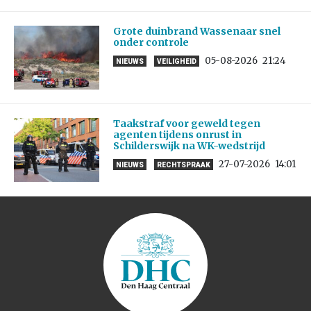
Grote duinbrand Wassenaar snel
onder controle
05-08-2026
21:24
NIEUWS
VEILIGHEID
Taakstraf voor geweld tegen
agenten tijdens onrust in
Schilderswijk na WK-wedstrijd
27-07-2026
14:01
NIEUWS
RECHTSPRAAK