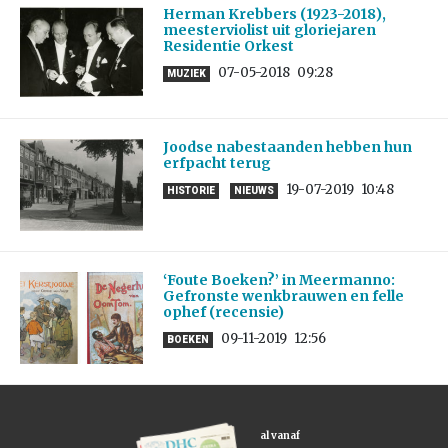
Herman Krebbers (1923-2018),
meesterviolist uit gloriejaren
Residentie Orkest
07-05-2018
09:28
MUZIEK
Joodse nabestaanden hebben hun
erfpacht terug
19-07-2019
10:48
HISTORIE
NIEUWS
‘Foute Boeken?’ in Meermanno:
Gefronste wenkbrauwen en felle
ophef (recensie)
09-11-2019
12:56
BOEKEN
al vanaf