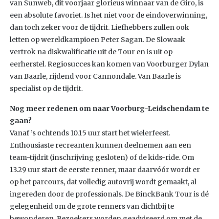
van Sunweb, dit voorjaar glorieus winnaar van de Giro, is
een absolute favoriet. Is het niet voor de eindoverwinning,
dan toch zeker voor de tijdrit. Liefhebbers zullen ook
letten op wereldkampioen Peter Sagan. De Slowaak
vertrok na diskwalificatie uit de Tour en is uit op
eerherstel. Regiosucces kan komen van Voorburger Dylan
van Baarle, rijdend voor Cannondale. Van Baarle is
specialist op de tijdrit.
Nog meer redenen om naar Voorburg-Leidschendam te
gaan?
Vanaf ’s ochtends 10.15 uur start het wielerfeest.
Enthousiaste recreanten kunnen deelnemen aan een
team-tijdrit (inschrijving gesloten) of de kids-ride. Om
13.29 uur start de eerste renner, maar daarvóór wordt er
op het parcours, dat volledig autovrij wordt gemaakt, al
ingereden door de professionals. De BinckBank Tour is dé
gelegenheid om de grote renners van dichtbij te
bewonderen. Bezoekers worden geadviseerd om met de