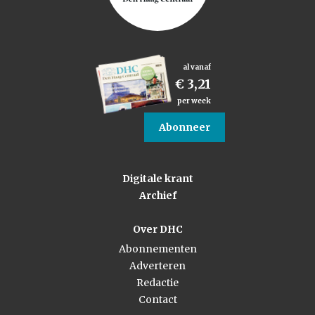
al vanaf
€ 3,21
per week
Abonneer
Digitale krant
Archief
Over DHC
Abonnementen
Adverteren
Redactie
Contact