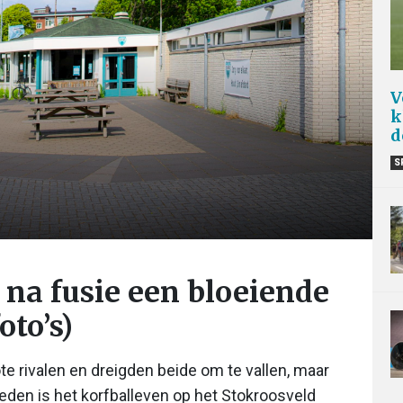
V
k
d
S
 na fusie een bloeiende
oto’s)
te rivalen en dreigden beide om te vallen, maar
leden is het korfballeven op het Stokroosveld