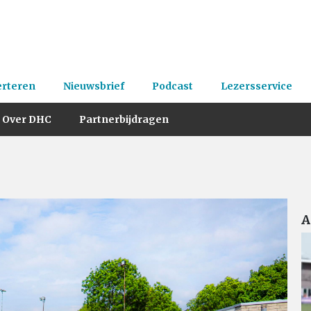
erteren
Nieuwsbrief
Podcast
Lezersservice
Over DHC
Partnerbijdragen
A