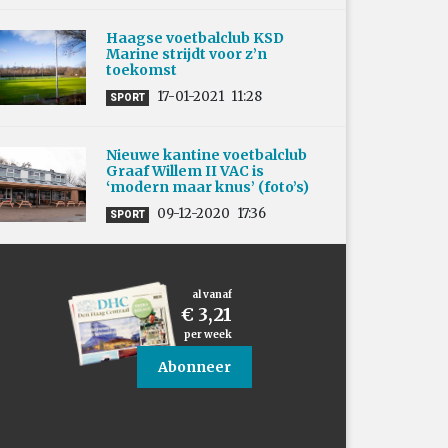
Haagse voetbalclub KSD
Marine strijdt voor z’n
toekomst
17-01-2021
11:28
SPORT
Nieuwe kantine voetbalclub
Graaf Willem II VAC is
‘modern maar knus’ (foto’s)
09-12-2020
17:36
SPORT
al vanaf
€ 3,21
per week
Abonneer