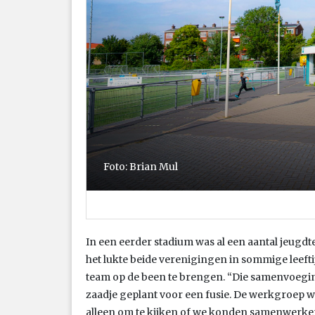
Foto: Brian Mul
In een eerder stadium was al een aantal jeug
het lukte beide verenigingen in sommige leefti
team op de been te brengen. “Die samenvoeging 
zaadje geplant voor een fusie. De werkgroep w
alleen om te kijken of we konden samenwerken,