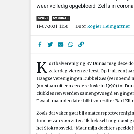
weer volledig opgebloeid. Zelfs in coronat
SPORT
SV DUNAS
Door
Rogier Heimgartner
11-07-2021
11:50
K
orfbalvereniging SV Dunas mag deze dond
zaterdag vieren ze feest. Op 1 juli een j
Haagse verenigingen Dubbel Zes (vernoemd naa
(ontstaan uit een eerdere fusie in 1990) tot D
clubkleuren werden samengevoegd en gingen 
Twaalf maanden later blikt voorzitter Bart Klijn
Zoals dat vaker gaat bij amateursportverenigin
functie van voorzitter. “Ik heb zelf nog nooit g
het Stokroosveld. “Maar mijn dochter speelde hi