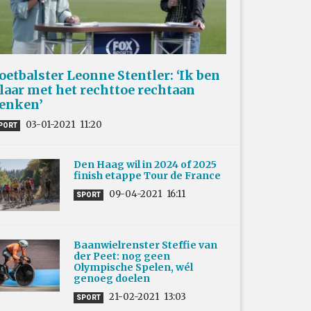
oetbalster Leonne Stentler: ‘Ik ben
laar met het rechttoe rechtaan
enken’
03-01-2021
11:20
PORT
Den Haag wil in 2024 of 2025
finish etappe Tour de France
09-04-2021
16:11
SPORT
Baanwielrenster Steffie van
der Peet: nog geen
Olympische Spelen, wél
genoeg doelen
21-02-2021
13:03
SPORT