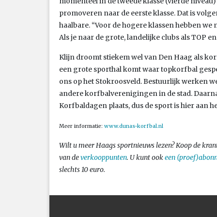
momenteel in de tweede klasse (vierde niveau) 
promoveren naar de eerste klasse. Dat is volge
haalbare. “Voor de hogere klassen hebben we
Als je naar de grote, landelijke clubs als TOP en
Klijn droomt stiekem wel van Den Haag als korfb
een grote sporthal komt waar topkorfbal gespee
ons op het Stokroosveld. Bestuurlijk werken
andere korfbalverenigingen in de stad. Daarna
Korfbaldagen plaats, dus de sport is hier aan he
Meer informatie:
www.dunas-korfbal.nl
Wilt u meer Haags sportnieuws lezen? Koop de kran
van de
verkooppunten
. U kunt ook
een (proef)abon
slechts 10 euro.