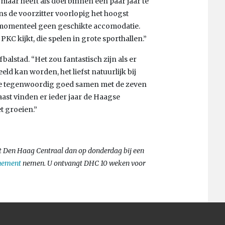
maar heeft als doel binnen een paar jaar te
ns de voorzitter voorlopig het hoogst
 momenteel geen geschikte accomodatie.
 PKC kijkt, die spelen in grote sporthallen.”
alstad. “Het zou fantastisch zijn als er
ld kan worden, het liefst natuurlijk bij
 we tegenwoordig goed samen met de zeven
ast vinden er ieder jaar de Haagse
t groeien.”
t Den Haag Centraal dan op donderdag bij een
nement
nemen. U ontvangt DHC 10 weken voor