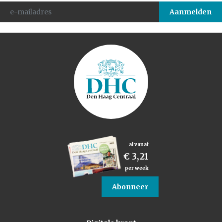
al vanaf
€ 3,21
per week
Abonneer