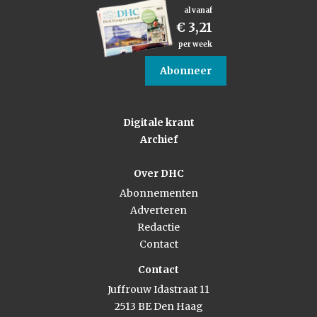
al vanaf
€ 3,21
per week
Abonneer
Digitale krant
Archief
Over DHC
Abonnementen
Adverteren
Redactie
Contact
Contact
Juffrouw Idastraat 11
2513 BE Den Haag