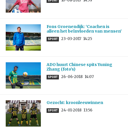
10-08-2017
14:59
SPORT
Fons Groenendijk: ‘Coachen is
alleen het beïnvloeden van mensen’
23-03-2017
14:25
SPORT
ADO huurt Chinese spits Yuning
Zhang (foto’s)
26-06-2018
14:07
SPORT
Gezocht: kroonleeuwinnen
24-01-2018
13:56
SPORT