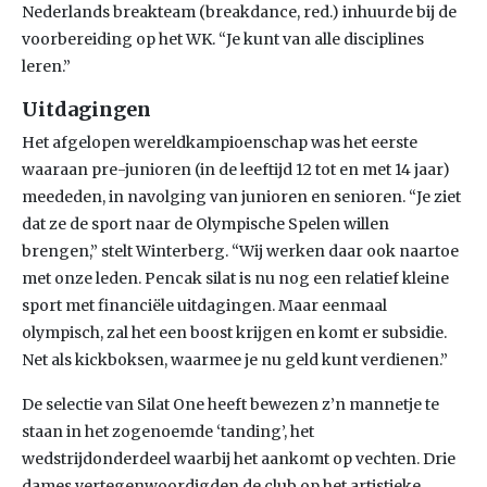
Nederlands breakteam (breakdance, red.) inhuurde bij de
voorbereiding op het WK. “Je kunt van alle disciplines
leren.”
Uitdagingen
Het afgelopen wereldkampioenschap was het eerste
waaraan pre-junioren (in de leeftijd 12 tot en met 14 jaar)
meededen, in navolging van junioren en senioren. “Je ziet
dat ze de sport naar de Olympische Spelen willen
brengen,” stelt Winterberg. “Wij werken daar ook naartoe
met onze leden. Pencak silat is nu nog een relatief kleine
sport met financiële uitdagingen. Maar eenmaal
olympisch, zal het een boost krijgen en komt er subsidie.
Net als kickboksen, waarmee je nu geld kunt verdienen.”
De selectie van Silat One heeft bewezen z’n mannetje te
staan in het zogenoemde ‘tanding’, het
wedstrijdonderdeel waarbij het aankomt op vechten. Drie
dames vertegenwoordigden de club op het artistieke