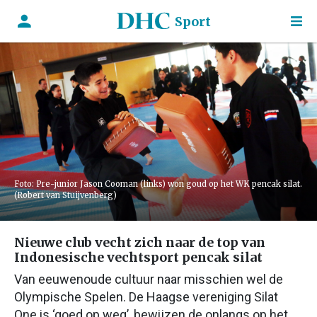
Sport
Foto: Pre-junior Jason Cooman (links) won goud op het WK pencak silat.
(Robert van Stuijvenberg)
Nieuwe club vecht zich naar de top van
Indonesische vechtsport pencak silat
Van eeuwenoude cultuur naar misschien wel de
Olympische Spelen. De Haagse vereniging Silat
One is ‘goed op weg’, bewijzen de onlangs op het