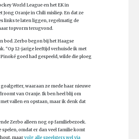
ckey World League en het EK in
Jong Oranje in Chili misliep. En dat ze
 links te laten liggen, regelmatig de
 haar topvorm terugvond.
an bod. Zerbo begon bij het Haagse
 “Op 12-jarige leeftijd verhuisde ik met
inoké goed had gespeeld, wilde die ploeg
ot goalgetter, waaraan ze mede haar nieuwe
 droomt van Oranje. Ik ben heel blij om
 met vallen en opstaan, maar ik denk dat
ende Zerbo alleen nog op familiebezoek.
 spelen, omdat er dan veel familie komt
nhout, maar
volg alle speelsters wel via