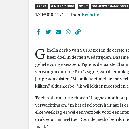
SPORT
GINELLA ZERBO
SCHC
WOMEN’S CHAMPIONS 
Door
Redactie
17-11-2018
11:54
G
inella Zerbo van SCHC trof in de eerste s
keer doel in dertien wedstrijden. Daarme
gehele vorige seizoen. Tijdens de laatste Cham
vervangen door de Pro League, wordt er ook g
jarige aanvalster. “Maar ik hoef niet per se v
kijken,” aldus Zerbo. “Ik wil lekker meespelen e
Toch ontkomt de geboren Haagse door haar p
verwachtingen. “In het afgelopen halfjaar is e
elke week lag er wel een verzoek voor een inte
druk voor mij wel toe. Door de media ben ik me
maak.”