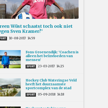
Ireen Wüst schaatst toch ook niet
egen Sven Kramer?’
10-08-2017
14:59
PORT
Fons Groenendijk: ‘Coachen is
alleen het beïnvloeden van
mensen’
23-03-2017
14:25
SPORT
Hockey Club Wateringse Veld
heeft het duurzaamste
sportcomplex van de stad
05-09-2018
14:18
SPORT