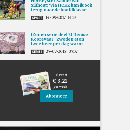
Hockeyster Sabine van
Silfhout: ‘Via HCKZ kan ik ook
terug naar de hoofdklasse’
14-09-2017
14:19
SPORT
(Zomerserie deel 3) Denise
Koorevaar: ‘Zweden eten
twee keer per dag warm’
27-07-2018
07:57
SERIES
al vanaf
€ 3,21
per week
Abonneer