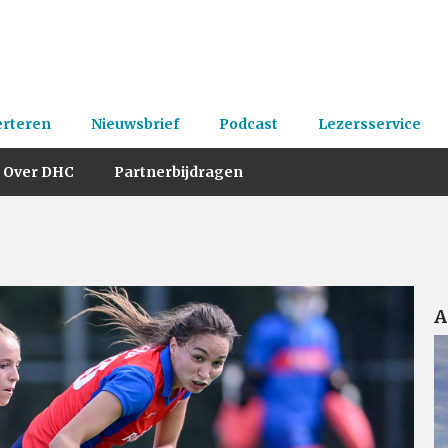
erteren
Nieuwsbrief
Podcast
Lezersservice
Over DHC
Partnerbijdragen
A