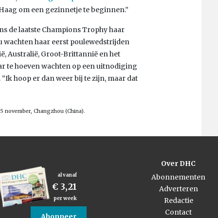
n Haag om een gezinnetje te beginnen.”
ens de laatste Champions Trophy haar
 wachten haar eerst poulewedstrijden
, Australië, Groot-Brittannië en het
aar te hoeven wachten op een uitnodiging
 “Ik hoop er dan weer bij te zijn, maar dat
5 november, Changzhou (China).
Over DHC
al vanaf
Abonnementen
€ 3,21
Adverteren
per week
Redactie
Contact
Abonneer