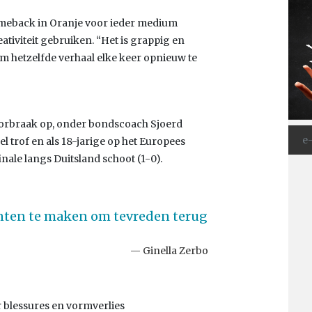
omeback in Oranje voor ieder medium
eativiteit gebruiken. “Het is grappig en
om hetzelfde verhaal elke keer opnieuw te
doorbraak op, onder bondscoach Sjoerd
el trof en als 18-jarige op het Europees
ale langs Duitsland schoot (1-0).
punten te maken om tevreden terug
Ginella Zerbo
r blessures en vormverlies