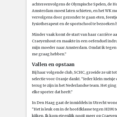
achtereenvolgens de Olympische Spelen, de Ho
Amsterdam moest laten schieten, en het WK met 
vervolgens door gezonder te gaan eten, feestjes
fysiotherapeut en de sportschool te bezoeken
Minder vaak komt de start van haar carrière a
Craeyenhout en maakte in een oefenduel indruk.
mijn moeder naar Amsterdam. Omdat ik tegen P
me graag hebben.”
Vallen en opstaan
Bij haar volgende club, SCHC, groeide ze uit t
selectie voor Oranje dankt. “Ieder klein meisje
terug te zijn in het Nederlandse team. Het ging
elke sporter dat heeft.”
In Den Haag gaat de inmiddels in Utrecht won
“Het is leuk om in de hoofdklasse tegen HDM te
kijken. Ik kom eigenlijk nooit meer op Craeye