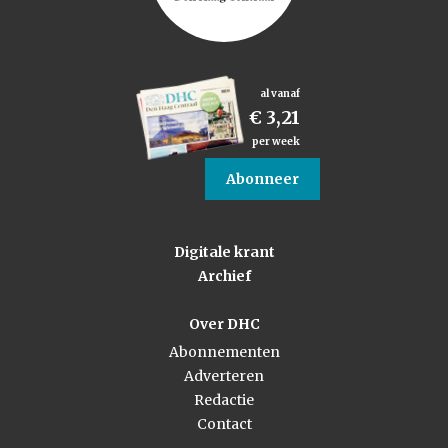
al vanaf
€ 3,21
per week
Abonneer
Digitale krant
Archief
Over DHC
Abonnementen
Adverteren
Redactie
Contact