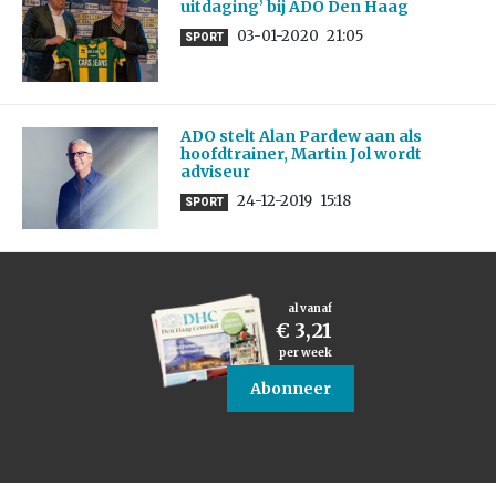
uitdaging’ bij ADO Den Haag
03-01-2020
21:05
SPORT
ADO stelt Alan Pardew aan als
hoofdtrainer, Martin Jol wordt
adviseur
24-12-2019
15:18
SPORT
al vanaf
€ 3,21
per week
Abonneer