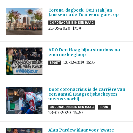
Corona-dagboek: Ooit stak Jan
Janssen na de Tour een sigaret op
CORONACRISIS IN DEN HAAG
21-05-2020
17:39
ADO Den Haag bijna stuurloos na
enorme leegloop
20-12-2019
16:35
SPORT
Door coronacrisis is de carrière van
een aantal Haagse ijshockeyers
ineens voorbij
CORONACRISIS IN DEN HAAG
SPORT
23-03-2020
14:20
Alan Pardew klaar voor ‘zware