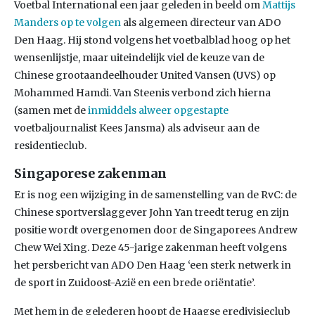
Voetbal International een jaar geleden in beeld om
Mattijs
Manders op te volgen
als algemeen directeur van ADO
Den Haag. Hij stond volgens het voetbalblad hoog op het
wensenlijstje, maar uiteindelijk viel de keuze van de
Chinese grootaandeelhouder United Vansen (UVS) op
Mohammed Hamdi. Van Steenis verbond zich hierna
(samen met de
inmiddels alweer opgestapte
voetbaljournalist Kees Jansma) als adviseur aan de
residentieclub.
Singaporese zakenman
Er is nog een wijziging in de samenstelling van de RvC: de
Chinese sportverslaggever John Yan treedt terug en zijn
positie wordt overgenomen door de Singaporees Andrew
Chew Wei Xing. Deze 45-jarige zakenman heeft volgens
het persbericht van ADO Den Haag ‘een sterk netwerk in
de sport in Zuidoost-Azië en een brede oriëntatie’.
Met hem in de gelederen hoopt de Haagse eredivisieclub