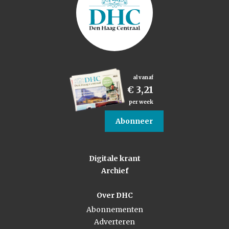
al vanaf
€ 3,21
per week
Abonneer
Digitale krant
Archief
Over DHC
Abonnementen
Adverteren