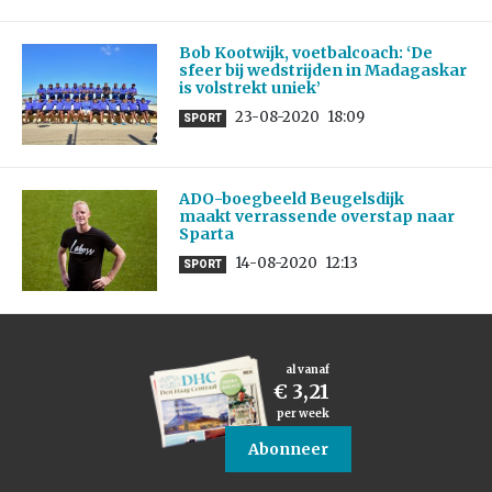
Bob Kootwijk, voetbalcoach: ‘De
sfeer bij wedstrijden in Madagaskar
is volstrekt uniek’
23-08-2020
18:09
SPORT
ADO-boegbeeld Beugelsdijk
maakt verrassende overstap naar
Sparta
14-08-2020
12:13
SPORT
al vanaf
€ 3,21
per week
Abonneer