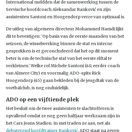
International meldden dat de samenwerking tussen de
Servische hoofdcoach Aleksandar Ranković en zijn
assistenten Santoni en Hoogendorp verre van optimaal is.
De uitleg van algemeen directeur Mohammed Hamdi lijkt
dit te bevestigen: ‘Op basis van de eerste maanden van het
seizoen, de wisselwerking binnen de staf en interne
gesprekken is er geconcludeerd dat het op dit moment
beter is om de technische staf van het eerste elftal te
verkleinen.’ Welke rol Michele Santoni (40, eerder coach
van Almere City) en voormalig ADO-spits Rick
Hoogendorp (45) gaan bekleden bij de jeugdtak van de
voetbalclub, is nog onduidelijk.
ADO op een vijftiende plek
Het besluit om de twee assistenten te slachtofferen is
opvallend omdat ze nog geen halfjaar werkzaam zijn in
het Cars Jeans Stadion. In mei traden ze aan, net als
debuterend hoofdtrainer Ranković
. ADO staat na zeven