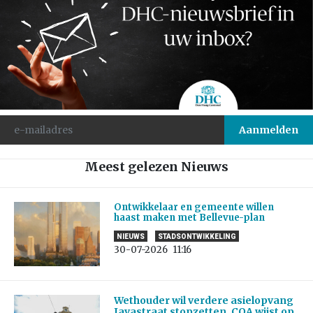
Meest gelezen Nieuws
Ontwikkelaar en gemeente willen
haast maken met Bellevue-plan
NIEUWS
STADSONTWIKKELING
30-07-2026
11:16
Wethouder wil verdere asielopvang
Javastraat stopzetten, COA wijst op