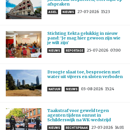
afspraken
27-07-2026
15:23
ASIEL
NIEUWS
Stichting Eekta gelukkig in nieuw
pand: ‘Je mag hier gewoon zijn wie
je wilt zijn’
25-07-2026
07:00
NIEUWS
REPORTAGE
Droogte slaat toe, besproeien met
water uit vijvers en sloten verboden
03-08-2026
15:24
NATUUR
NIEUWS
Taakstraf voor geweld tegen
agenten tijdens onrust in
Schilderswijk na WK-wedstrijd
27-07-2026
14:01
NIEUWS
RECHTSPRAAK