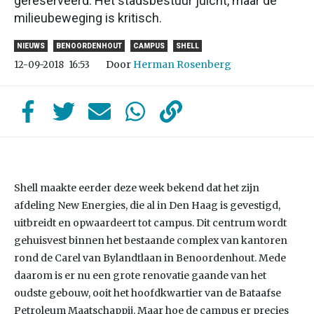
gereserveerd. Het stadsbestuur juicht, maar de
milieubeweging is kritisch.
NIEUWS
BENOORDENHOUT
CAMPUS
SHELL
Door
Herman Rosenberg
12-09-2018
16:53
Shell maakte eerder deze week bekend dat het zijn
afdeling New Energies, die al in Den Haag is gevestigd,
uitbreidt en opwaardeert tot campus. Dit centrum wordt
gehuisvest binnen het bestaande complex van kantoren
rond de Carel van Bylandtlaan in Benoordenhout. Mede
daarom is er nu een grote renovatie gaande van het
oudste gebouw, ooit het hoofdkwartier van de Bataafse
Petroleum Maatschappij. Maar hoe de campus er precies