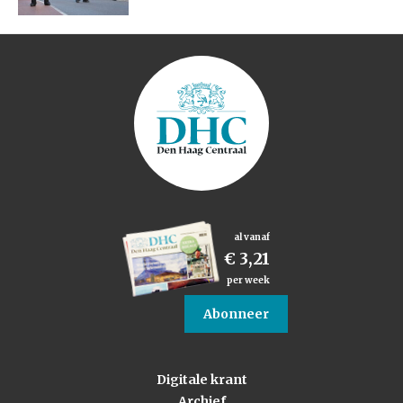
al vanaf
€ 3,21
per week
Abonneer
Digitale krant
Archief