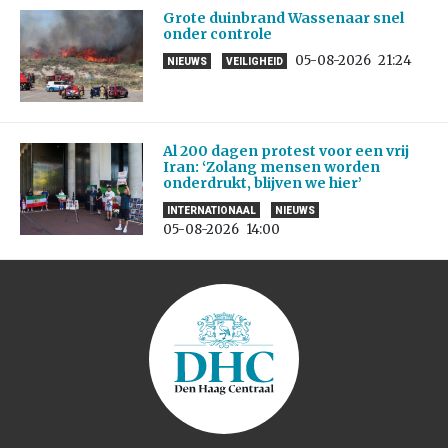
Grote duinbrand Wassenaar snel
onder controle
05-08-2026
21:24
NIEUWS
VEILIGHEID
Al 200 dagen protest voor een vrij
Iran: ‘Zolang mensen worden
onderdrukt, blijven we hier’
INTERNATIONAAL
NIEUWS
05-08-2026
14:00