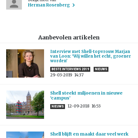
Bekijk meer van
Herman Rosenberg
Aanbevolen artikelen
Interview met Shell-topvrouw Marjan
van Loon: ‘Wij willen het echt, groener
worden’
BESTE INTERVIEWS 2019
NIEUWS
29-03-2019
14:37
Shell steekt miljoenen in nieuwe
‘campus’
12-09-2018
16:53
NIEUWS
Shell blijft en maakt daar veel werk