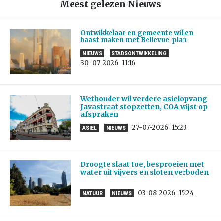
Meest gelezen Nieuws
Ontwikkelaar en gemeente willen
haast maken met Bellevue-plan
NIEUWS
STADSONTWIKKELING
30-07-2026
11:16
Wethouder wil verdere asielopvang
Javastraat stopzetten, COA wijst op
afspraken
27-07-2026
15:23
ASIEL
NIEUWS
Droogte slaat toe, besproeien met
water uit vijvers en sloten verboden
03-08-2026
15:24
NATUUR
NIEUWS