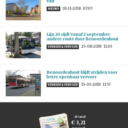
van
01-11-2018
07:07
NIEUWS
Lijn 20 rijdt vanaf 2 september
andere route door Benoordenhout
25-08-2019
11:03
VERKEER & VERVOER
Benoordenhout blijft strijden voor
beter openbaar vervoer
15-03-2019
11:57
VERKEER & VERVOER
al vanaf
€ 3,21