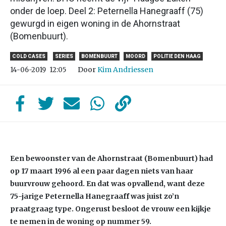
onder de loep. Deel 2: Peternella Hanegraaff (75)
gewurgd in eigen woning in de Ahornstraat
(Bomenbuurt).
COLD CASES
SERIES
BOMENBUURT
MOORD
POLITIE DEN HAAG
Door
Kim Andriessen
14-06-2019
12:05
Een bewoonster van de Ahornstraat (Bomenbuurt) had
op 17 maart 1996 al een paar dagen niets van haar
buurvrouw gehoord. En dat was opvallend, want deze
75-jarige Peternella Hanegraaff was juist zo’n
praatgraag type. Ongerust besloot de vrouw een kijkje
te nemen in de woning op nummer 59.