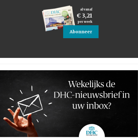
al vanaf
€ 3,21
per week
Abonneer