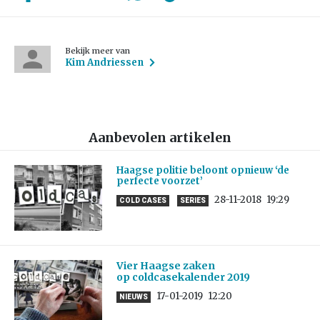
Bekijk meer van
Kim Andriessen
Aanbevolen artikelen
Haagse politie beloont opnieuw ‘de
perfecte voorzet’
28-11-2018
19:29
COLD CASES
SERIES
Vier Haagse zaken
op coldcasekalender 2019
17-01-2019
12:20
NIEUWS