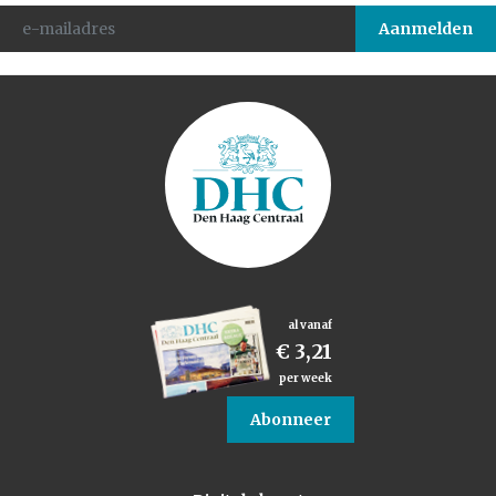
al vanaf
€ 3,21
per week
Abonneer