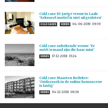
Cold case 81-jarige vrouw in Laak:
‘Seksueel motief is niet uitgesloten’
04-06-2019
09:39
COLD CASES
SERIES
Cold case onbekende vrouw: ‘Er
móét iemand zijn die haar mist’
17-12-2018
15:24
SERIES
Cold case Maarten Redeker:
‘Onderzoek in de online homoscene
is lastig’
04-12-2018
06:36
SERIES