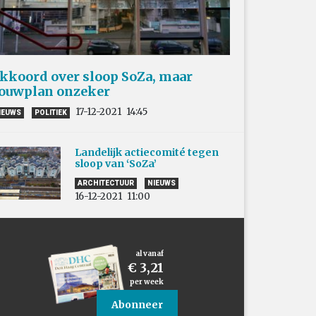
kkoord over sloop SoZa, maar
ouwplan onzeker
17-12-2021
14:45
IEUWS
POLITIEK
Landelijk actiecomité tegen
sloop van ‘SoZa’
ARCHITECTUUR
NIEUWS
16-12-2021
11:00
al vanaf
€ 3,21
per week
Abonneer