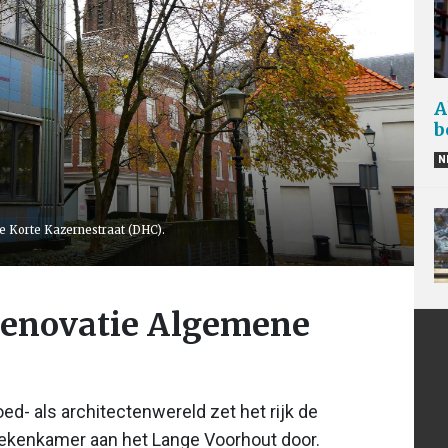
A
b
N
e Korte Kazernestraat (DHC).
 renovatie Algemene
ed- als architectenwereld zet het rijk de
Rekenkamer aan het Lange Voorhout door.