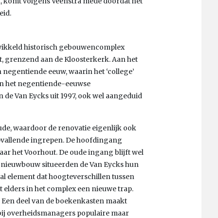
d, komt volgens Veenstra mede doordat het
eid.
ikkeld historisch gebouwencomplex
t, grenzend aan de Kloosterkerk. Aan het
 negentiende eeuw, waarin het ‘college’
aan het negentiende-eeuwse
 de Van Eycks uit 1997, ook wel aangeduid
oude, waardoor de renovatie eigenlijk ook
 opvallende ingrepen. De hoofdingang
aar het Voorhout. De oude ingang blijft wel
 nieuwbouw situeerden de Van Eycks hun
al element dat hoogteverschillen tussen
 elders in het complex een nieuwe trap.
k. Een deel van de boekenkasten maakt
de bij overheidsmanagers populaire maar