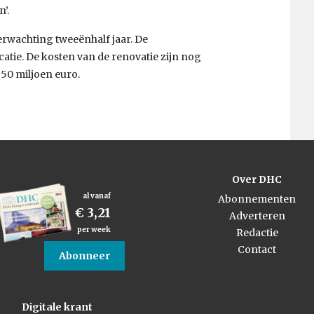
’.
erwachting tweeënhalf jaar. De
catie. De kosten van de renovatie zijn nog
 50 miljoen euro.
Over DHC
al vanaf
Abonnementen
€ 3,21
Adverteren
per week
Redactie
Contact
Abonneer
Digitale krant