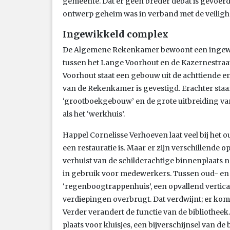
gemeente. Dat er geen breder debat is gevoer
ontwerp geheim was in verband met de veiligh
Ingewikkeld complex
De Algemene Rekenkamer bewoont een ingew
tussen het Lange Voorhout en de Kazernestraa
Voorhout staat een gebouw uit de achttiende en
van de Rekenkamer is gevestigd. Erachter st
‘grootboekgebouw’ en de grote uitbreiding van
als het ‘werkhuis’.
Happel Cornelisse Verhoeven laat veel bij het 
een restauratie is. Maar er zijn verschillende
verhuist van de schilderachtige binnenplaats n
in gebruik voor medewerkers. Tussen oud- en
‘regenboogtrappenhuis’, een opvallend vertica
verdiepingen overbrugt. Dat verdwijnt; er komt
Verder verandert de functie van de bibliothee
plaats voor kluisjes, een bijverschijnsel van 