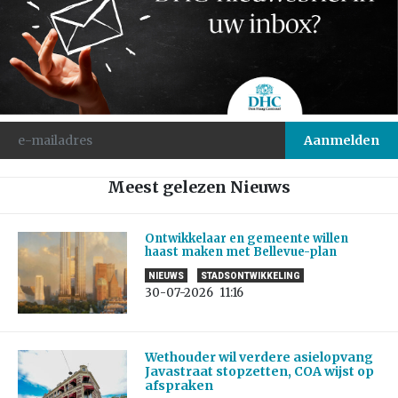
Meest gelezen Nieuws
Ontwikkelaar en gemeente willen
haast maken met Bellevue-plan
NIEUWS
STADSONTWIKKELING
30-07-2026
11:16
Wethouder wil verdere asielopvang
Javastraat stopzetten, COA wijst op
afspraken