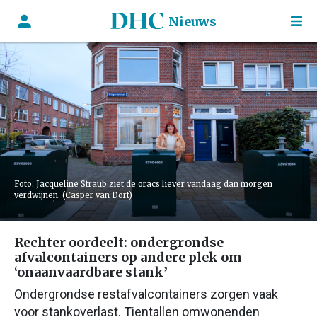
Nieuws
Foto: Jacqueline Straub ziet de oracs liever vandaag dan morgen
verdwijnen. (Casper van Dort)
Rechter oordeelt: ondergrondse
afvalcontainers op andere plek om
‘onaanvaardbare stank’
Ondergrondse restafvalcontainers zorgen vaak
voor stankoverlast. Tientallen omwonenden