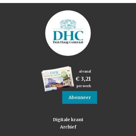
al vanaf
€ 3,21
per week
Abonneer
Digitale krant
Archief