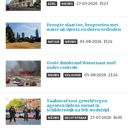
27-07-2026
15:23
ASIEL
NIEUWS
Droogte slaat toe, besproeien met
water uit vijvers en sloten verboden
03-08-2026
15:24
NATUUR
NIEUWS
Grote duinbrand Wassenaar snel
onder controle
05-08-2026
21:24
NIEUWS
VEILIGHEID
Taakstraf voor geweld tegen
agenten tijdens onrust in
Schilderswijk na WK-wedstrijd
27-07-2026
14:01
NIEUWS
RECHTSPRAAK