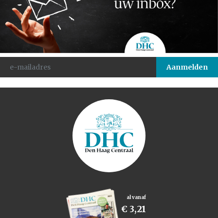
al vanaf
€ 3,21