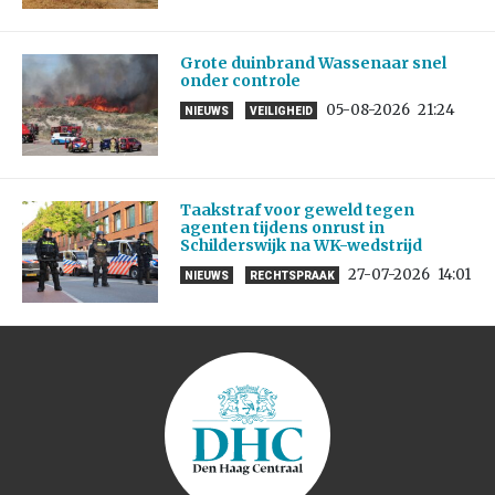
Grote duinbrand Wassenaar snel
onder controle
05-08-2026
21:24
NIEUWS
VEILIGHEID
Taakstraf voor geweld tegen
agenten tijdens onrust in
Schilderswijk na WK-wedstrijd
27-07-2026
14:01
NIEUWS
RECHTSPRAAK