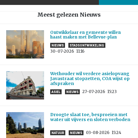
Meest gelezen Nieuws
Ontwikkelaar en gemeente willen
haast maken met Bellevue-plan
NIEUWS
STADSONTWIKKELING
30-07-2026
11:16
Wethouder wil verdere asielopvang
Javastraat stopzetten, COA wijst op
afspraken
27-07-2026
15:23
ASIEL
NIEUWS
Droogte slaat toe, besproeien met
water uit vijvers en sloten verboden
03-08-2026
15:24
NATUUR
NIEUWS