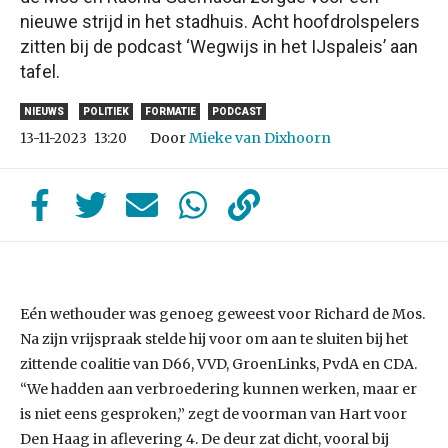
nieuwe strijd in het stadhuis. Acht hoofdrolspelers
zitten bij de podcast ‘Wegwijs in het IJspaleis’ aan
tafel.
NIEUWS
POLITIEK
FORMATIE
PODCAST
Door
Mieke van Dixhoorn
13-11-2023
13:20
Eén wethouder was genoeg geweest voor Richard de Mos.
Na zijn vrijspraak stelde hij voor om aan te sluiten bij het
zittende coalitie van D66, VVD, GroenLinks, PvdA en CDA.
“We hadden aan verbroedering kunnen werken, maar er
is niet eens gesproken,” zegt de voorman van Hart voor
Den Haag in aflevering 4. De deur zat dicht, vooral bij