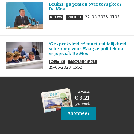
Bruins: ga praten over terugkeer
De Mos
22-06-2023
15:02
NIEUWS
POLITIEK
‘Gespreksleider’ moet duidelijkheid
scheppen voor Haagse politiek na
vrijspraak De Mos
POLITIEK
PROCES-DE MOS
25-05-2023
16:52
al vanaf
€ 3,21
per week
Abonneer