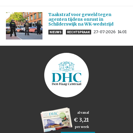
Taakstraf voor geweld tegen
agenten tijdens onrust in
Schilderswijk na WK-wedstrijd
27-07-2026
14:01
NIEUWS
RECHTSPRAAK
al vanaf
€ 3,21
per week