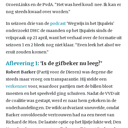
GroenLinks en de PvdA. “Het was heel koud: nee. Ik kan er
nog steeds kwaad over worden.”
In seizoen drie van de
podcast
‘Wegwijs in het IJspaleis’
onderzoekt DHC de maanden op het IJspaleis sinds de
vrijspraak op 21 april, want het verhaal over de formatie uit
seizoen 1 en 2 bleek nog niet klaar. “Even leek het alsof we
eruit zouden komen.”
Aflevering 1
: ‘Is de gifbeker nu leeg?’
Robert Barker
(Partij voor de Dieren) was degene die
steeds maar vroeg om transparantie. Hij stelde een
verkenner
voor, waardoor partijen met de billen bloot
moesten en het speelveld ging schuiven. Nadat de VVD uit
de coalitie was gestapt, werd er naar hem gekeken in de
onderhandelingen. De wildcardvariant sneuvelde, omdat
Barker onvoldoende vertrouwen had na een tweet van
Richard de Mos. De laatste optie op het lijstje lukte wel; Den