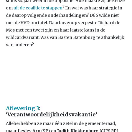
sinds 34 jaar weer in de oppositie. Hoe maakte zij de keuze
om
uit de coalitie te stappen
? En wat was haar strategie in
de daarop volgende onderhandelingen? D66 wilde niet
met de VVD om tafel. Daarbovenop verpestte Richard de
Mos met een tweet zijn en haar laatste kans in de
wildcardvariant. Was Van Basten Batenburg te afhankelijk
van anderen?
Aflevering 3
:
‘Verantwoordelijkheidsvakantie’
Allebei hebben ze maar één zetel in de gemeenteraad,
maar
Lesley Arp
(SP) en
Judith Klokkenburg
(CU/SGP)