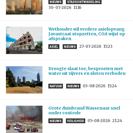
NIEUWS
STADSONTWIKKELING
30-07-2026
11:16
Wethouder wil verdere asielopvang
Javastraat stopzetten, COA wijst op
afspraken
27-07-2026
15:23
ASIEL
NIEUWS
Droogte slaat toe, besproeien met
water uit vijvers en sloten verboden
03-08-2026
15:24
NATUUR
NIEUWS
Grote duinbrand Wassenaar snel
onder controle
05-08-2026
21:24
NIEUWS
VEILIGHEID