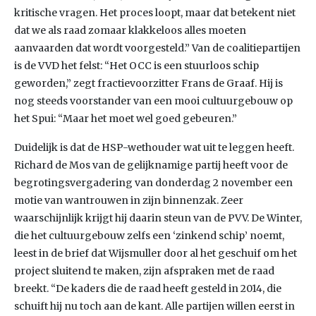
kritische vragen. Het proces loopt, maar dat betekent niet
dat we als raad zomaar klakkeloos alles moeten
aanvaarden dat wordt voorgesteld.” Van de coalitiepartijen
is de VVD het felst: “Het OCC is een stuurloos schip
geworden,” zegt fractievoorzitter Frans de Graaf. Hij is
nog steeds voorstander van een mooi cultuurgebouw op
het Spui: “Maar het moet wel goed gebeuren.”
Duidelijk is dat de HSP-wethouder wat uit te leggen heeft.
Richard de Mos van de gelijknamige partij heeft voor de
begrotingsvergadering van donderdag 2 november een
motie van wantrouwen in zijn binnenzak. Zeer
waarschijnlijk krijgt hij daarin steun van de PVV. De Winter,
die het cultuurgebouw zelfs een ‘zinkend schip’ noemt,
leest in de brief dat Wijsmuller door al het geschuif om het
project sluitend te maken, zijn afspraken met de raad
breekt. “De kaders die de raad heeft gesteld in 2014, die
schuift hij nu toch aan de kant. Alle partijen willen eerst in