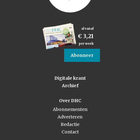
al vanaf
€ 3,21
per week
Abonneer
Digitale krant
Archief
Over DHC
Abonnementen
Adverteren
Redactie
Contact