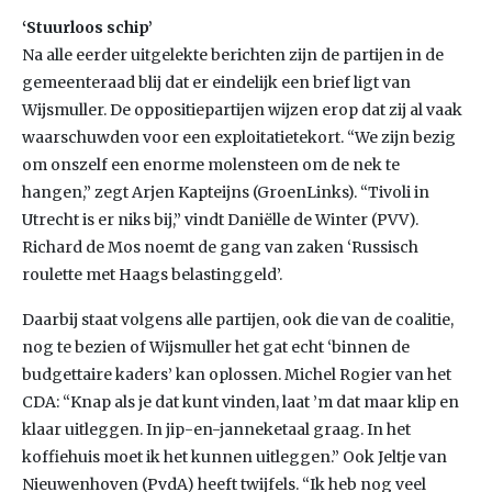
‘Stuurloos schip’
Na alle eerder uitgelekte berichten zijn de partijen in de
gemeenteraad blij dat er eindelijk een brief ligt van
Wijsmuller. De oppositiepartijen wijzen erop dat zij al vaak
waarschuwden voor een exploitatietekort. “We zijn bezig
om onszelf een enorme molensteen om de nek te
hangen,” zegt Arjen Kapteijns (GroenLinks). “Tivoli in
Utrecht is er niks bij,” vindt Daniëlle de Winter (PVV).
Richard de Mos noemt de gang van zaken ‘Russisch
roulette met Haags belastinggeld’.
Daarbij staat volgens alle partijen, ook die van de coalitie,
nog te bezien of Wijsmuller het gat echt ‘binnen de
budgettaire kaders’ kan oplossen. Michel Rogier van het
CDA: “Knap als je dat kunt vinden, laat ’m dat maar klip en
klaar uitleggen. In jip-en-janneketaal graag. In het
koffiehuis moet ik het kunnen uitleggen.” Ook Jeltje van
Nieuwenhoven (PvdA) heeft twijfels. “Ik heb nog veel