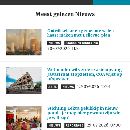
Meest gelezen Nieuws
Ontwikkelaar en gemeente willen
haast maken met Bellevue-plan
NIEUWS
STADSONTWIKKELING
30-07-2026
11:16
Wethouder wil verdere asielopvang
Javastraat stopzetten, COA wijst op
afspraken
27-07-2026
15:23
ASIEL
NIEUWS
Stichting Eekta gelukkig in nieuw
pand: ‘Je mag hier gewoon zijn wie
je wilt zijn’
25-07-2026
07:00
NIEUWS
REPORTAGE