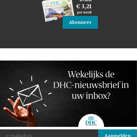
al vanaf
€ 3,21
per week
Abonneer