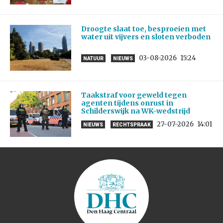
Droogte slaat toe, besproeien met
water uit vijvers en sloten verboden
03-08-2026
15:24
NATUUR
NIEUWS
Taakstraf voor geweld tegen
agenten tijdens onrust in
Schilderswijk na WK-wedstrijd
27-07-2026
14:01
NIEUWS
RECHTSPRAAK