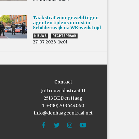
Taakstraf voor geweld tegen
agenten tijdens onrust in
Schilderswijk na WK-wedstrijd
NIEUWS
RECHTSPRAAK
27-07-2026
14:01
Contact
Juffrouw Idastraat 11
2513 BE Den Haag
T +31(0)70 3644040
info@denhaagcentraal.net