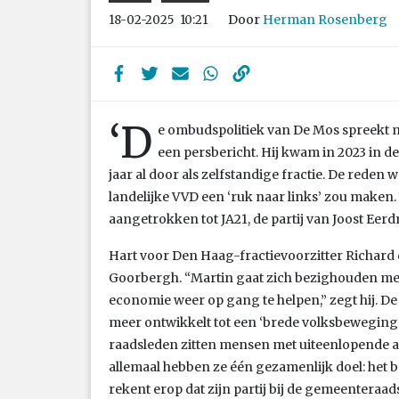
Door
Herman Rosenberg
18-02-2025
10:21
‘D
e ombudspolitiek van De Mos spreekt m
een persbericht. Hij kwam in 2023 in 
jaar al door als zelfstandige fractie. De reden wa
landelijke VVD een ‘ruk naar links’ zou maken
aangetrokken tot JA21, de partij van Joost Eer
Hart voor Den Haag-fractievoorzitter Richard d
Goorbergh. “Martin gaat zich bezighouden m
economie weer op gang te helpen,” zegt hij. De 
meer ontwikkelt tot een ‘brede volksbeweging’.
raadsleden zitten mensen met uiteenlopende 
allemaal hebben ze één gezamenlijk doel: het b
rekent erop dat zijn partij bij de gemeenteraa