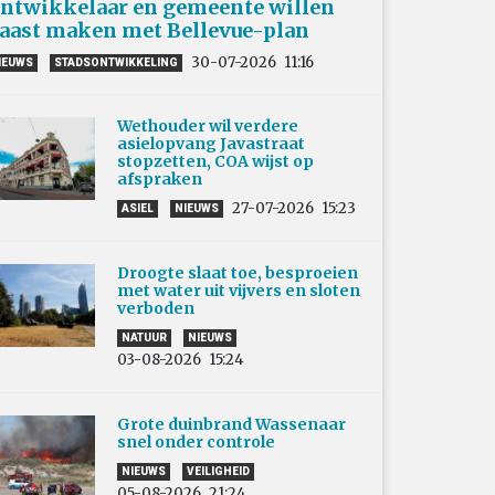
ntwikkelaar en gemeente willen
aast maken met Bellevue-plan
30-07-2026
11:16
IEUWS
STADSONTWIKKELING
Wethouder wil verdere
asielopvang Javastraat
stopzetten, COA wijst op
afspraken
27-07-2026
15:23
ASIEL
NIEUWS
Droogte slaat toe, besproeien
met water uit vijvers en sloten
verboden
NATUUR
NIEUWS
03-08-2026
15:24
Grote duinbrand Wassenaar
snel onder controle
NIEUWS
VEILIGHEID
05-08-2026
21:24