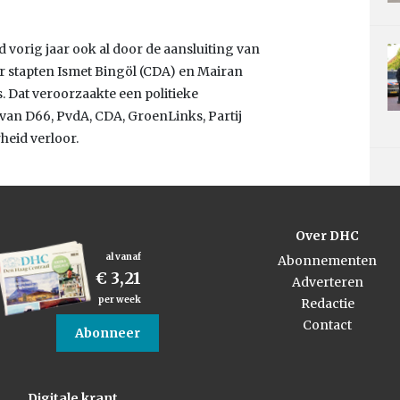
 vorig jaar ook al door de aansluiting van
r stapten Ismet Bingöl (CDA) en Mairan
. Dat veroorzaakte een politieke
 van D66, PvdA, CDA, GroenLinks, Partij
heid verloor.
Over DHC
al vanaf
Abonnementen
€ 3,21
Adverteren
per week
Redactie
Contact
Abonneer
Digitale krant