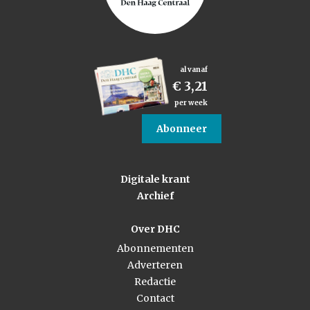
al vanaf
€ 3,21
per week
Abonneer
Digitale krant
Archief
Over DHC
Abonnementen
Adverteren
Redactie
Contact