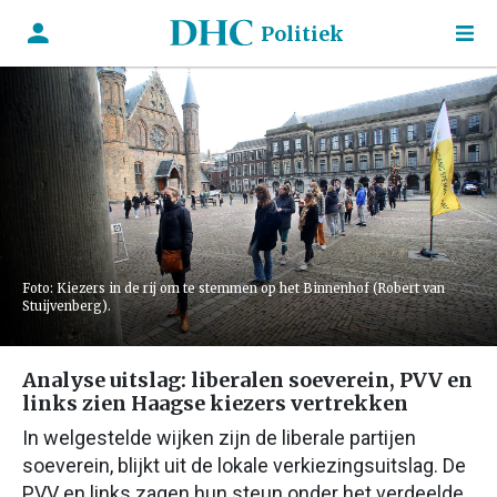
Politiek
Foto: Kiezers in de rij om te stemmen op het Binnenhof (Robert van
Stuijvenberg).
Analyse uitslag: liberalen soeverein, PVV en
links zien Haagse kiezers vertrekken
In welgestelde wijken zijn de liberale partijen
soeverein, blijkt uit de lokale verkiezingsuitslag. De
PVV en links zagen hun steun onder het verdeelde