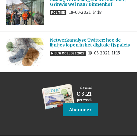
Grinwis wel naar Binnenhof
18-03-2021
14:18
POLITIEK
Netwerkanalyse Twitter: hoe de
lijntjes lopen in het digitale IJspaleis
19-03-2021
11:15
NIEUW COLLEGE 2022
al vanaf
€ 3,21
per week
Abonneer