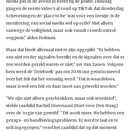
media pas in de avond in beeld bij de politie. Dinsdag
gingen de eerste video’s al rond op TikTok dat donderdag
Scheveningen de ‘place to be’ was voor een feestje. Is de
monitoring van social media wel op orde? Niet alleen
vanwege de veiligheid, maar ook vanuit crowdcontrol-
oogpunt,” aldus Holman.
Maar dat bleek allemaal niet te zijn opgepikt. “Er hebben
ons niet eerder signalen bereikt en de signalen over dat er
zou worden gereld waren er niet,” zei Van Zanen. Volgens
hem werd de ‘Driehoek’ pas om 20.38 uur geïnformeerd
over het feit dat het onrustig werd. “Dat is waardeloos,
maar is wel een feit en daar moet aan gewerkt worden.”
“We zijn niet alleen geschrokken, maar ook woedend”,
stelde raadslid Rachid Guernaoui (Hart voor Den Haag)
over de ‘orgie van geweld’. “Dit nooit meer. We hebben een
gezags- en handhavingsprobleem. Er werd te laat en te
soft ingegrepen,” vond het raadslid dat op dat moment