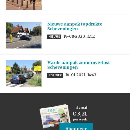
Nieuwe aanpak topdrukte
Scheveningen
19-08-2020
17:12
NIEUWS
Harde aanpak zomeroverlast
Scheveningen
16-01-2021
14:43
POLITIEK
al vanaf
€ 3,21
per week
Abonneer