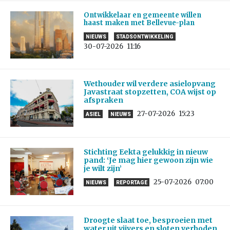
Ontwikkelaar en gemeente willen
haast maken met Bellevue-plan
NIEUWS
STADSONTWIKKELING
30-07-2026
11:16
Wethouder wil verdere asielopvang
Javastraat stopzetten, COA wijst op
afspraken
27-07-2026
15:23
ASIEL
NIEUWS
Stichting Eekta gelukkig in nieuw
pand: ‘Je mag hier gewoon zijn wie
je wilt zijn’
25-07-2026
07:00
NIEUWS
REPORTAGE
Droogte slaat toe, besproeien met
water uit vijvers en sloten verboden