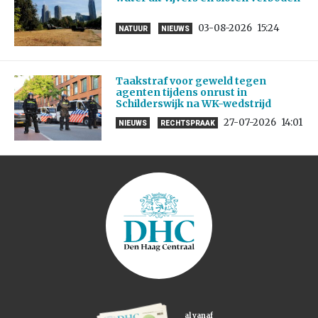
03-08-2026
15:24
NATUUR
NIEUWS
Taakstraf voor geweld tegen
agenten tijdens onrust in
Schilderswijk na WK-wedstrijd
27-07-2026
14:01
NIEUWS
RECHTSPRAAK
al vanaf