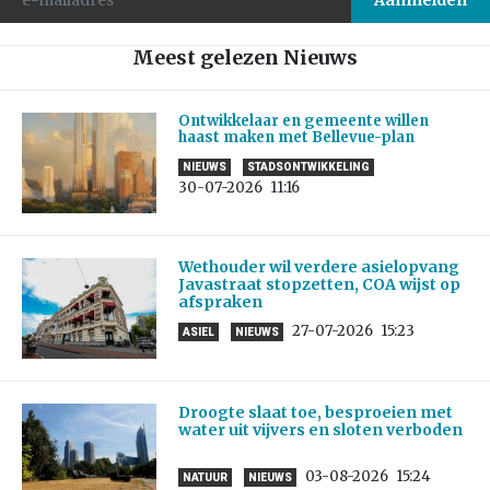
Meest gelezen Nieuws
Ontwikkelaar en gemeente willen
haast maken met Bellevue-plan
NIEUWS
STADSONTWIKKELING
30-07-2026
11:16
Wethouder wil verdere asielopvang
Javastraat stopzetten, COA wijst op
afspraken
27-07-2026
15:23
ASIEL
NIEUWS
Droogte slaat toe, besproeien met
water uit vijvers en sloten verboden
03-08-2026
15:24
NATUUR
NIEUWS