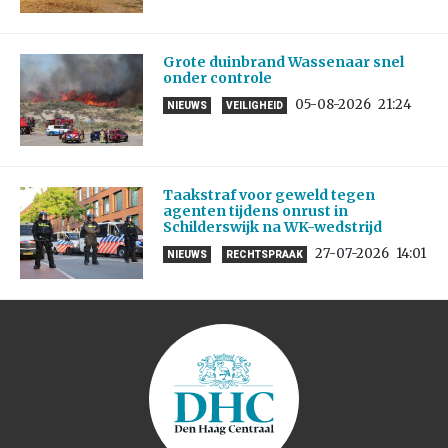
Grote duinbrand Wassenaar snel
onder controle
05-08-2026
21:24
NIEUWS
VEILIGHEID
Taakstraf voor geweld tegen
agenten tijdens onrust in
Schilderswijk na WK-wedstrijd
27-07-2026
14:01
NIEUWS
RECHTSPRAAK