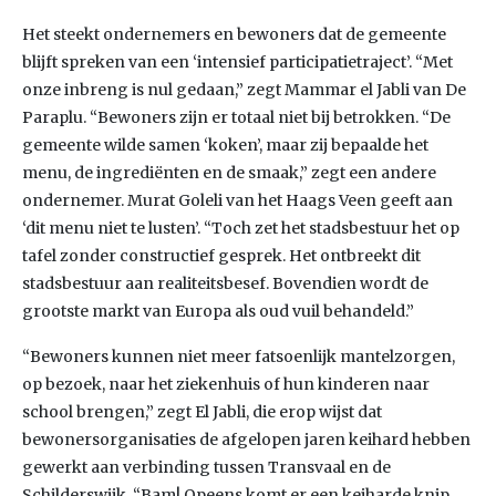
Het steekt ondernemers en bewoners dat de gemeente
blijft spreken van een ‘intensief participatietraject’. “Met
onze inbreng is nul gedaan,” zegt Mammar el Jabli van De
Paraplu. “Bewoners zijn er totaal niet bij betrokken. “De
gemeente wilde samen ‘koken’, maar zij bepaalde het
menu, de ingrediënten en de smaak,” zegt een andere
ondernemer. Murat Goleli van het Haags Veen geeft aan
‘dit menu niet te lusten’. “Toch zet het stadsbestuur het op
tafel zonder constructief gesprek. Het ontbreekt dit
stadsbestuur aan realiteitsbesef. Bovendien wordt de
grootste markt van Europa als oud vuil behandeld.”
“Bewoners kunnen niet meer fatsoenlijk mantelzorgen,
op bezoek, naar het ziekenhuis of hun kinderen naar
school brengen,” zegt El Jabli, die erop wijst dat
bewonersorganisaties de afgelopen jaren keihard hebben
gewerkt aan verbinding tussen Transvaal en de
Schilderswijk. “Bam! Opeens komt er een keiharde knip