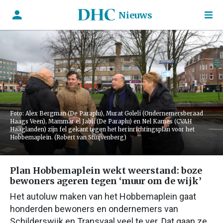
Nieuws
Foto: Alex Bergman (De Paraplu), Murat Goleli (Ondernemersberaad
Haags Veen), Mammar el Jabli (De Paraplu) en Nel Kames (CVAH
Haaglanden) zijn fel gekant tegen het herinrichtingsplan voor het
Hobbemaplein. (Robert van Stuijvenberg)
Plan Hobbemaplein wekt weerstand: boze
bewoners ageren tegen ‘muur om de wijk’
Het autoluw maken van het Hobbemaplein gaat
honderden bewoners en ondernemers van
Schilderswijk en Transvaal veel te ver. Dat gaan ze