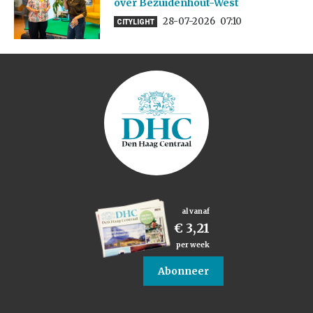
over Bezuidenhout-West
28-07-2026
07:10
CITYLIGHT
al vanaf
€ 3,21
per week
Abonneer