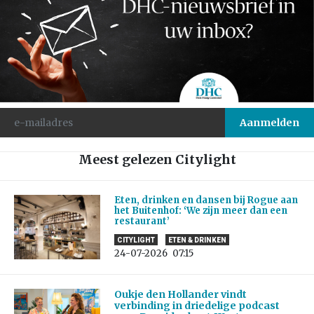
Meest gelezen Citylight
Eten, drinken en dansen bij Rogue aan
het Buitenhof: ‘We zijn meer dan een
restaurant’
CITYLIGHT
ETEN & DRINKEN
24-07-2026
07:15
Oukje den Hollander vindt
verbinding in driedelige podcast