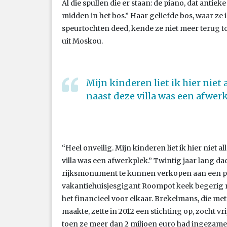
Al die spullen die er staan: de piano, dat antieke 
midden in het bos.” Haar geliefde bos, waar ze 
speurtochten deed, kende ze niet meer terug t
uit Moskou.
Mijn kinderen liet ik hier niet 
naast deze villa was een afwer
“Heel onveilig. Mijn kinderen liet ik hier niet 
villa was een afwerkplek.” Twintig jaar lang d
rijksmonument te kunnen verkopen aan een pr
vakantiehuisjesgigant Roompot keek begerig 
het financieel voor elkaar. Brekelmans, die me
maakte, zette in 2012 een stichting op, zocht v
toen ze meer dan 2 miljoen euro had ingezamel