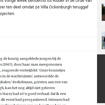
ns vorige week benoemd tot Ridder in de Orde van
eer ten deel omdat ze Villa Ockenburgh teruggaf
ojecten.
g de keurig aangeklede jongen bij de
ans (1967), door haar man meegenomen
 reageerde vertwijfeld: ‘Onze bonnetjes
ten in de wachtruimte,’ antwoordde de
halen.’ Brekelmans, gezeten aan een van
h, kan het nog altijd niet geloven:
n Harry had zó’n goed verhaal: dat ik een
dit event had georganiseerd. Intussen had