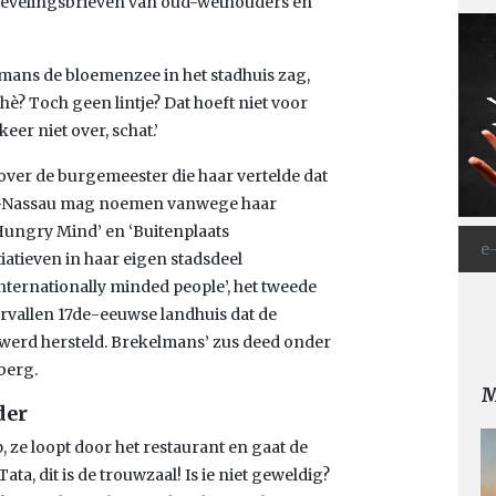
anbevelingsbrieven van oud-wethouders en
mans de bloemenzee in het stadhuis zag,
hè? Toch geen lintje? Dat hoeft niet voor
keer niet over, schat.’
over de burgemeester die haar vertelde dat
je-Nassau mag noemen vanwege haar
 Hungry Mind’ en ‘Buitenplaats
iatieven in haar eigen stadsdeel
internationally minded people’, het tweede
ervallen 17de-eeuwse landhuis dat de
re werd hersteld. Brekelmans’ zus deed onder
berg.
M
der
, ze loopt door het restaurant en gaat de
ta, dit is de trouwzaal! Is ie niet geweldig?