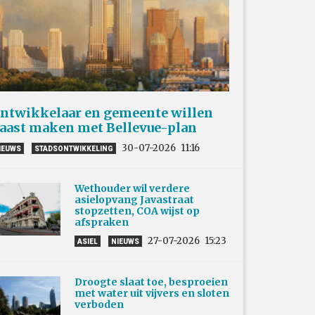
ntwikkelaar en gemeente willen
aast maken met Bellevue-plan
30-07-2026
11:16
IEUWS
STADSONTWIKKELING
Wethouder wil verdere
asielopvang Javastraat
stopzetten, COA wijst op
afspraken
27-07-2026
15:23
ASIEL
NIEUWS
Droogte slaat toe, besproeien
met water uit vijvers en sloten
verboden