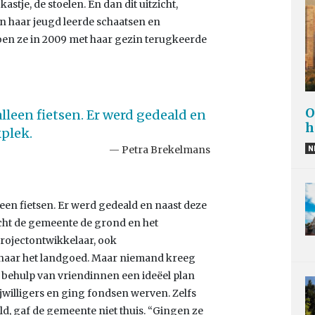
kastje, de stoelen. En dan dit uitzicht,
in haar jeugd leerde schaatsen en
oen ze in 2009 met haar gezin terugkeerde
O
alleen fietsen. Er werd gedeald en
h
kplek.
Petra Brekelmans
N
alleen fietsen. Er werd gedeald en naast deze
acht de gemeente de grond en het
ojectontwikkelaar, ook
naar het landgoed. Maar niemand kreeg
t behulp van vriendinnen een ideëel plan
rijwilligers en ging fondsen werven. Zelfs
d, gaf de gemeente niet thuis. “Gingen ze