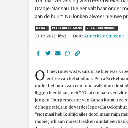
Tot haar verrassing werd Petra Brekelma
Oranje-Nassau. Die eer valt haar onder m
aan de buurt. Nu lonken alweer nieuwe pr
NIEUWS
PETRA BREKELMANS
VILLA OCKENBURGH
Door
Annerieke Simeone
10-05-2021
16:42
O
f mevrouw wist waarom ze hier was, vroe
entree van het stadhuis. Petra Brekelm
onder het mom van een food walk door de stad,
liggen hier klaar, toch?’ ‘Gaat u maar even zit
jongen. ‘Burgemeester van Zanen komt u zo op
de hoge tafels in de verder lege Villa Ockenburg
“Normaal heb ik altijd alles door, maar mijn ma
mooie jurk aan moest trekken omdat een bank 