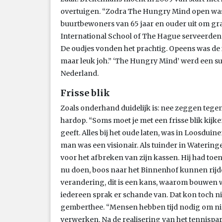
overtuigen. “Zodra The Hungry Mind open was 
buurtbewoners van 65 jaar en ouder uit om gra
International School of The Hague serveerden.
De oudjes vonden het prachtig. Opeens was de in
maar leuk joh.” ‘The Hungry Mind’ werd een suc
Nederland.
Frisse blik
Zoals onderhand duidelijk is: nee zeggen tegen
hardop. “Soms moet je met een frisse blik kijke
geeft. Alles bij het oude laten, was in Loosduin
man was een visionair. Als tuinder in Wateringe
voor het afbreken van zijn kassen. Hij had toe
nu doen, boos naar het Binnenhof kunnen rijden.
verandering, dit is een kans, waarom bouwen w
iedereen sprak er schande van. Dat kon toch ni
gemberthee. “Mensen hebben tijd nodig om n
verwerken. Na de realisering van het tennispa