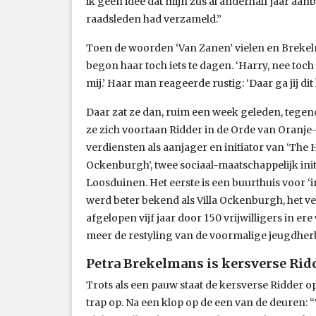
ik geen idee dat mijn zus al anderhalf jaar a
raadsleden had verzameld.”
Toen de woorden ‘Van Zanen’ vielen en Brekel
begon haar toch iets te dagen. ‘Harry, nee toch 
mij.’ Haar man reageerde rustig: ‘Daar ga jij dit 
Daar zat ze dan, ruim een week geleden, tegen
ze zich voortaan Ridder in de Orde van Oran
verdiensten als aanjager en initiator van ‘The
Ockenburgh’, twee sociaal-maatschappelijk init
Loosduinen. Het eerste is een buurthuis voor ‘
werd beter bekend als Villa Ockenburgh, het v
afgelopen vijf jaar door 150 vrijwilligers in e
meer de restyling van de voormalige jeugdher
Petra Brekelmans is kersverse Rid
Trots als een pauw staat de kersverse Ridder op
trap op. Na een klop op de een van de deuren: “Ta