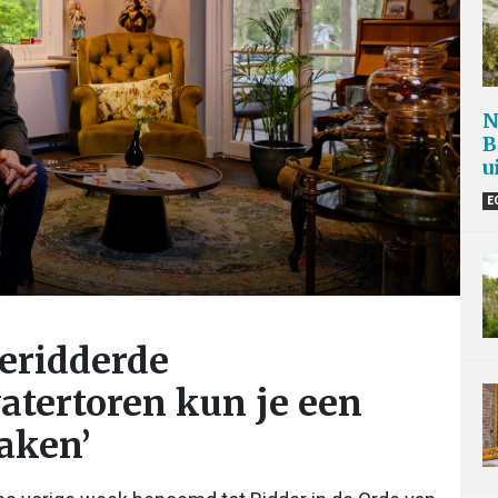
N
B
u
E
eridderde
atertoren kun je een
aken’