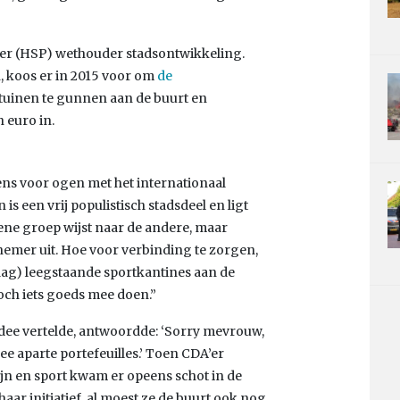
er (HSP) wethouder stadsontwikkeling.
, koos er in 2015 voor om
de
tuinen te gunnen aan de buurt en
 euro in.
ns voor ogen met het internationaal
s een vrij populistisch stadsdeel en ligt
ene groep wijst naar de andere, maar
efnemer uit. Hoe voor verbinding te zorgen,
rdag) leegstaande sportkantines aan de
toch iets goeds mee doen.”
ee vertelde, antwoordde: ‘Sorry mevrouw,
wee aparte portefeuilles.’ Toen CDA’er
jn en sport kwam er opeens schot in de
ar initiatief, al moest ze de buurt ook nog