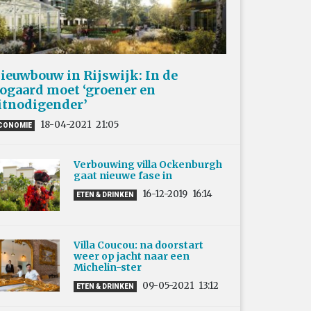
ieuwbouw in Rijswijk: In de
ogaard moet ‘groener en
itnodigender’
18-04-2021
21:05
CONOMIE
Verbouwing villa Ockenburgh
gaat nieuwe fase in
16-12-2019
16:14
ETEN & DRINKEN
Villa Coucou: na doorstart
weer op jacht naar een
Michelin-ster
09-05-2021
13:12
ETEN & DRINKEN