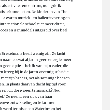
als activiteitencentrum, nodigde ik
tis te komen eten. De kinderen van The
 Er waren muziek- en balletuitvoeringen.
ternationale school niet meer elitair,
ces en is inmiddels uitgerold over heel
 Brekelmans heeft weinig zin. Ze lacht
n naar iets wat al jaren geen energie meer
en geen optie – heb ik van mijn vader, die
n kreeg hij in de jaren zeventig subsidie
n met zijn broers, net als sommige boeren
 In plaats daarvan dacht hij: tijd voor
e in dit dorp geen tennispark? Nou,
et.” Ze neemt een slok van haar
ieuwe ontwikkelingen te kunnen
rk werd tennissen in Wateringen het