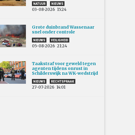
NATUUR
NIEUWS
03-08-2026
15:24
Grote duinbrand Wassenaar
snel onder controle
NIEUWS
VEILIGHEID
05-08-2026
21:24
Taakstraf voor geweld tegen
agenten tijdens onrust in
Schilderswijk na WK-wedstrijd
NIEUWS
RECHTSPRAAK
27-07-2026
14:01