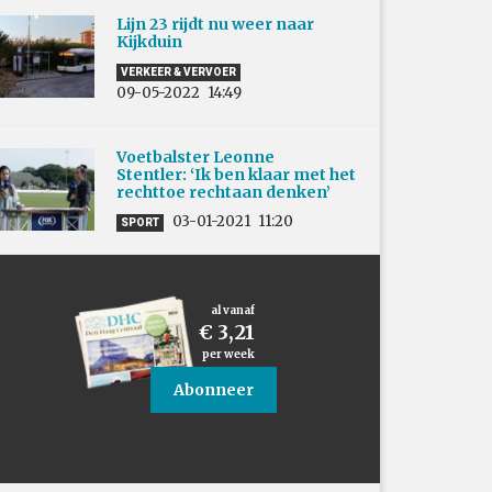
Lijn 23 rijdt nu weer naar
Kijkduin
VERKEER & VERVOER
09-05-2022
14:49
Voetbalster Leonne
Stentler: ‘Ik ben klaar met het
rechttoe rechtaan denken’
03-01-2021
11:20
SPORT
al vanaf
€ 3,21
per week
Abonneer