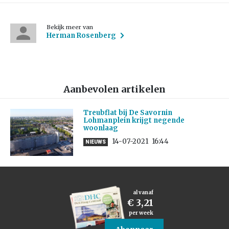
Bekijk meer van
Herman Rosenberg
Aanbevolen artikelen
Treubflat bij De Savornin
Lohmanplein krijgt negende
woonlaag
14-07-2021
16:44
NIEUWS
al vanaf
€ 3,21
per week