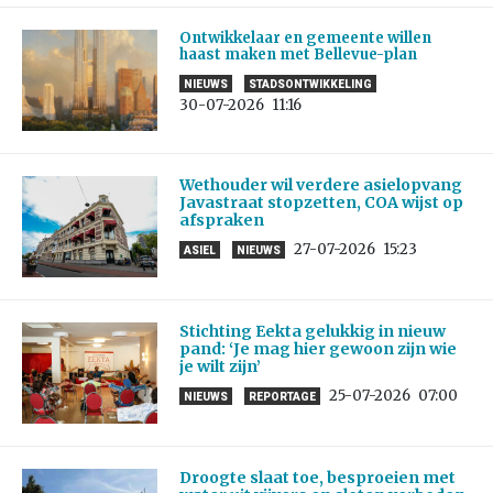
Ontwikkelaar en gemeente willen
haast maken met Bellevue-plan
NIEUWS
STADSONTWIKKELING
30-07-2026
11:16
Wethouder wil verdere asielopvang
Javastraat stopzetten, COA wijst op
afspraken
27-07-2026
15:23
ASIEL
NIEUWS
Stichting Eekta gelukkig in nieuw
pand: ‘Je mag hier gewoon zijn wie
je wilt zijn’
25-07-2026
07:00
NIEUWS
REPORTAGE
Droogte slaat toe, besproeien met