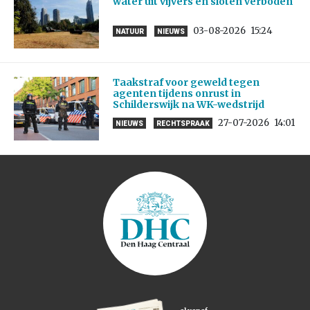
water uit vijvers en sloten verboden
03-08-2026
15:24
NATUUR
NIEUWS
Taakstraf voor geweld tegen
agenten tijdens onrust in
Schilderswijk na WK-wedstrijd
27-07-2026
14:01
NIEUWS
RECHTSPRAAK