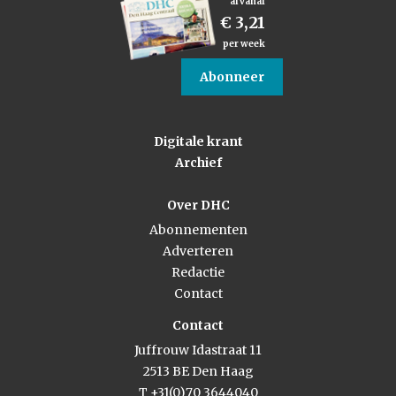
al vanaf
€ 3,21
per week
Abonneer
Digitale krant
Archief
Over DHC
Abonnementen
Adverteren
Redactie
Contact
Contact
Juffrouw Idastraat 11
2513 BE Den Haag
T +31(0)70 3644040