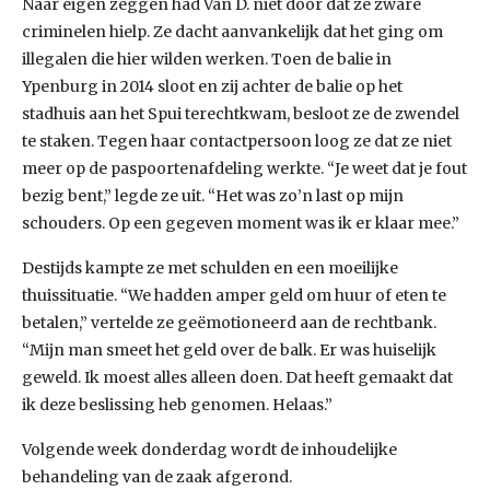
Naar eigen zeggen had Van D. niet door dat ze zware
criminelen hielp. Ze dacht aanvankelijk dat het ging om
illegalen die hier wilden werken. Toen de balie in
Ypenburg in 2014 sloot en zij achter de balie op het
stadhuis aan het Spui terechtkwam, besloot ze de zwendel
te staken. Tegen haar contactpersoon loog ze dat ze niet
meer op de paspoortenafdeling werkte. “Je weet dat je fout
bezig bent,” legde ze uit. “Het was zo’n last op mijn
schouders. Op een gegeven moment was ik er klaar mee.”
Destijds kampte ze met schulden en een moeilijke
thuissituatie. “We hadden amper geld om huur of eten te
betalen,” vertelde ze geëmotioneerd aan de rechtbank.
“Mijn man smeet het geld over de balk. Er was huiselijk
geweld. Ik moest alles alleen doen. Dat heeft gemaakt dat
ik deze beslissing heb genomen. Helaas.”
Volgende week donderdag wordt de inhoudelijke
behandeling van de zaak afgerond.