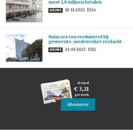
moet 1,8 miljoen betalen
10-11-2021
15:24
NIEUWS
Ruim zes ton verduisterd bij
gemeente, medewerker verdacht
21-01-2021
15:12
NIEUWS
al vanaf
€ 3,21
per week
Abonneer