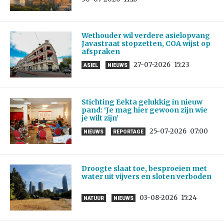
Wethouder wil verdere asielopvang
Javastraat stopzetten, COA wijst op
afspraken
27-07-2026
15:23
ASIEL
NIEUWS
Stichting Eekta gelukkig in nieuw
pand: ‘Je mag hier gewoon zijn wie
je wilt zijn’
25-07-2026
07:00
NIEUWS
REPORTAGE
Droogte slaat toe, besproeien met
water uit vijvers en sloten verboden
03-08-2026
15:24
NATUUR
NIEUWS