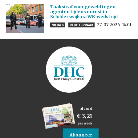
Taakstraf voor geweld tegen
agenten tijdens onrust in
Schilderswijk na WK-wedstrijd
27-07-2026
14:01
NIEUWS
RECHTSPRAAK
al vanaf
€ 3,21
per week
Abonneer