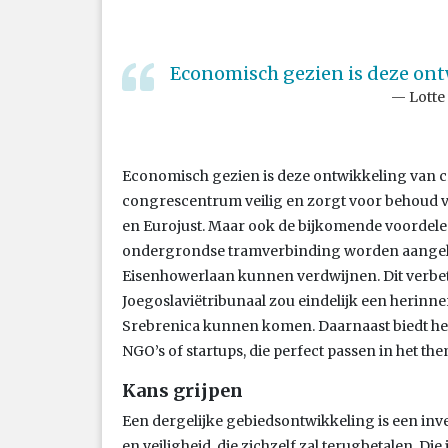
Economisch gezien is deze ont
Lotte
Economisch gezien is deze ontwikkeling van cru
congrescentrum veilig en zorgt voor behoud va
en Eurojust. Maar ook de bijkomende voordelen z
ondergrondse tramverbinding worden aangeleg
Eisenhowerlaan kunnen verdwijnen. Dit verbete
Joegoslaviëtribunaal zou eindelijk een herinn
Srebrenica kunnen komen. Daarnaast biedt he
NGO’s of startups, die perfect passen in het th
Kans grijpen
Een dergelijke gebiedsontwikkeling is een inv
en veiligheid, die zichzelf zal terugbetalen. Di