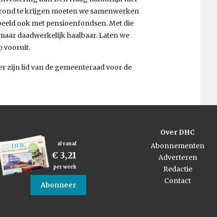
grond te krijgen moeten we samenwerken
rbeeld ook met pensioenfondsen. Met die
 maar daadwerkelijk haalbaar. Laten we
 vooruit.
r zijn lid van de gemeenteraad voor de
Over DHC
al vanaf
Abonnementen
€ 3,21
Adverteren
per week
Redactie
Contact
Abonneer