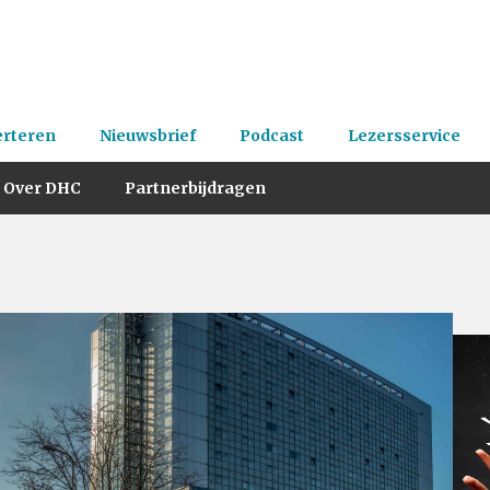
erteren
Nieuwsbrief
Podcast
Lezersservice
Over DHC
Partnerbijdragen