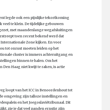
ent legde ook een pijnlijke tekortkoming
veel te klein. De tijdelijke gebouwen
gezet, met maandenlange wegafsluitingen
rstreept toen recent bekend werd dat
 Internationale Zone kijken. En voor
 zou tot onrust moeten leiden op het
rnationale cluster is immers achteruitgang en
nstellingen binnen te halen. Om het
 Den Haag niet kwijt te raken, is actie
weg loopt van het ICC in Benoordenhout tot
de omgeving zijn talloze instellingen en
redespaleis en het Joegoslaviëtribunaal. Dit
jkt, zie je dat veel panden ernstig zijn