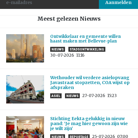
Meest gelezen Nieuws
Ontwikkelaar en gemeente willen
haast maken met Bellevue-plan
NIEUWS
STADSONTWIKKELING
30-07-2026
11:16
Wethouder wil verdere asielopvang
Javastraat stopzetten, COA wijst op
afspraken
27-07-2026
15:23
ASIEL
NIEUWS
Stichting Eekta gelukkig in nieuw
pand: ‘Je mag hier gewoon zijn wie
je wilt zijn’
25-07-2026
07:00
NIEUWS
REPORTAGE