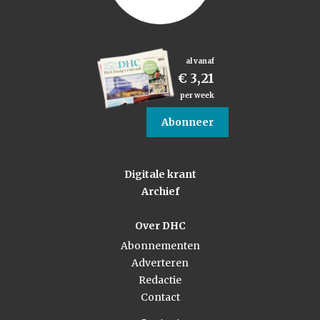
al vanaf
€ 3,21
per week
Abonneer
Digitale krant
Archief
Over DHC
Abonnementen
Adverteren
Redactie
Contact