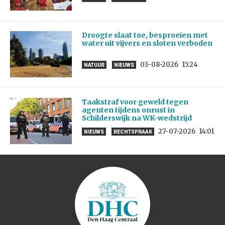
Droogte slaat toe, besproeien met
water uit vijvers en sloten verboden
03-08-2026
15:24
NATUUR
NIEUWS
Taakstraf voor geweld tegen
agenten tijdens onrust in
Schilderswijk na WK-wedstrijd
27-07-2026
14:01
NIEUWS
RECHTSPRAAK