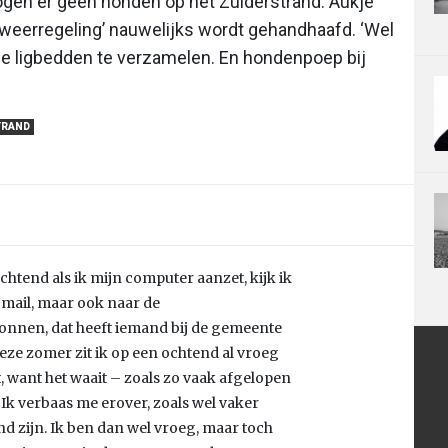
ogen er geen honden op het Zuiderstrand. Aukje
tweerregeling’ nauwelijks wordt gehandhaafd. ‘Wel
de ligbedden te verzamelen. En hondenpoep bij
TRAND
chtend als ik mijn computer aanzet, kijk ik
n mail, maar ook naar de
zonnen, dat heeft iemand bij de gemeente
Deze zomer zit ik op een ochtend al vroeg
t, want het waait – zoals zo vaak afgelopen
Ik verbaas me erover, zoals wel vaker
d zijn. Ik ben dan wel vroeg, maar toch