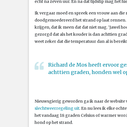
echt na zeven uur. En na dat tijdstip mag het 
Ik vergaar moed en spreek een vrouw aan die 
doodgemoedereerd het strand op laat rennen. I
krijgen, dat ik meen dat dat niet mag. ‘Jawel ho
gezorgd dat als het kouder is dan achttien gra
weet zeker dat die temperatuur dan al is bereikt
Richard de Mos heeft ervoor ge
achttien graden, honden wel o
Nieuwsgierig geworden ga ik naar de website
slechtweerregeling uit
. En nu lees ik elke och
het vandaag 18 graden Celsius of warmer word
hond op het strand.