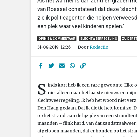
Als het warmer is dan achttien graden m
van Roessel constateert dat deze ‘slech
zie ik politieagenten die helpen verwees
een plek waar veel kinderen spelen.’
OPINIE & COMMENTAAR
SLECHTWEERREGELING
ZUIDERS
Door
Redactie
31-08-2019
12:26
S
inds kort heb ik een rare gewoonte. Elke o
niet alleen naar het laatste nieuws en mij
slechtweerregeling. Ik heb het woord niet ver
Den Haag gedaan. Dat ik die tic heb, komt zo. 
op het strand aan de lijzijde van een strandten
maanden – flink hard. Van dat zandstraalweer. 
afgelopen maanden, dat er honden op het stran