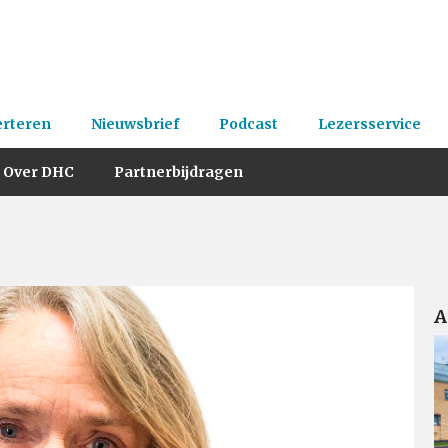
erteren
Nieuwsbrief
Podcast
Lezersservice
Over DHC
Partnerbijdragen
A