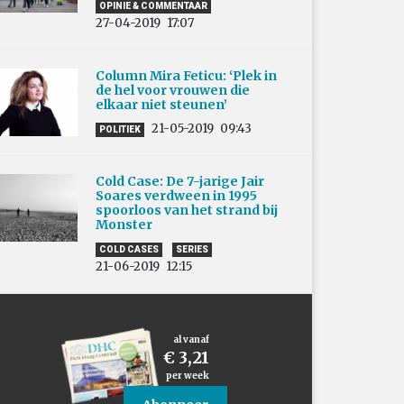
OPINIE & COMMENTAAR
27-04-2019
17:07
Column Mira Feticu: ‘Plek in
de hel voor vrouwen die
elkaar niet steunen’
21-05-2019
09:43
POLITIEK
Cold Case: De 7-jarige Jair
Soares verdween in 1995
spoorloos van het strand bij
Monster
COLD CASES
SERIES
21-06-2019
12:15
al vanaf
€ 3,21
per week