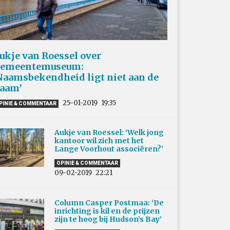
ukje van Roessel over
emeentemuseum:
Naamsbekendheid ligt niet aan de
aam’
25-01-2019
19:35
PINIE & COMMENTAAR
Aukje van Roessel: ‘Welk jong
kantoor wil zich met het
Lange Voorhout associëren?’
OPINIE & COMMENTAAR
09-02-2019
22:21
Column Casper Postmaa: ‘De
inrichting is kil en de prijzen
zijn te hoog bij Hudson’s Bay’