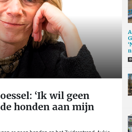
A
G
‘
n
O
essel: ‘Ik wil geen
mde honden aan mijn