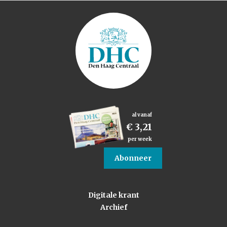
al vanaf
€ 3,21
per week
Abonneer
Digitale krant
Archief