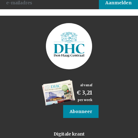
al vanaf
€ 3,21
per week
Abonneer
Digitale krant