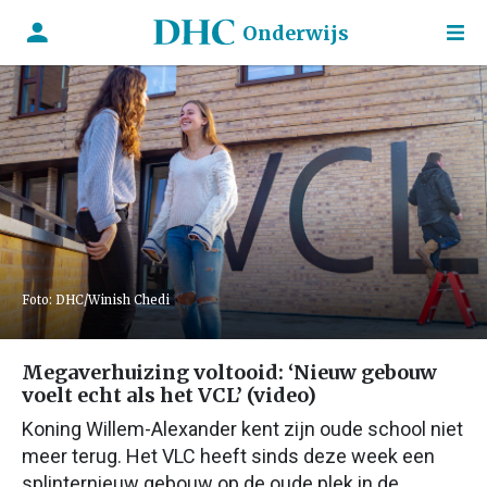
Onderwijs
Foto: DHC/Winish Chedi
Megaverhuizing voltooid: ‘Nieuw gebouw
voelt echt als het VCL’ (video)
Koning Willem-Alexander kent zijn oude school niet
meer terug. Het VLC heeft sinds deze week een
splinternieuw gebouw op de oude plek in de