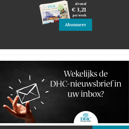
al vanaf
€ 3,21
per week
Abonneer