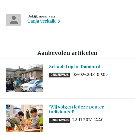
Bekijk meer van
Tanja Verkaik
Aanbevolen artikelen
Schoolstrijd in Duinoord
08-02-2018
09:05
ONDERWIJS
‘Wij volgen iedere peuter
individueel’
22-11-2017
14:40
ONDERWIJS