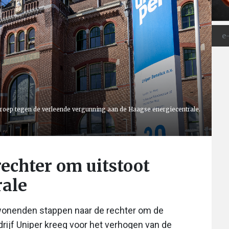
oep tegen de verleende vergunning aan de Haagse energiecentrale.
chter om uitstoot
rale
wonenden stappen naar de rechter om de
rijf Uniper kreeg voor het verhogen van de