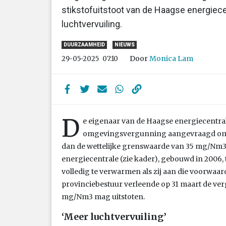
stikstofuitstoot van de Haagse energiecen
luchtvervuiling.
DUURZAAMHEID
NIEUWS
Door
Monica Lam
29-05-2025
07:10
D
e eigenaar van de Haagse energiecentral
omgevingsvergunning aangevraagd om m
dan de wettelijke grenswaarde van 35 mg/Nm3.
energiecentrale (zie kader), gebouwd in 2006, 
volledig te verwarmen als zij aan die voorwaa
provinciebestuur verleende op 31 maart de v
mg/Nm3 mag uitstoten.
‘Meer luchtvervuiling’