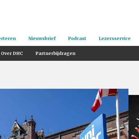
erteren
Nieuwsbrief
Podcast
Lezersservice
Over DHC
Partnerbijdragen