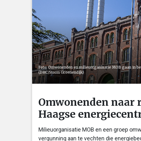
Foto: Omwonenden en milieuorganisatie MOB gaan in ber
(DHC/Storm Groenendijk)
Omwonenden naar re
Haagse energiecent
Milieuorganisatie MOB en een groep om
vergunning aan te vechten die energiebed