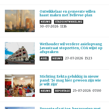
Ontwikkelaar en gemeente willen
haast maken met Bellevue-plan
NIEUWS
STADSONTWIKKELING
30-07-2026
11:16
Wethouder wil verdere asielopvang
Javastraat stopzetten, COA wijst op
afspraken
27-07-2026
15:23
ASIEL
NIEUWS
Stichting Eekta gelukkig in nieuw
pand: ‘Je mag hier gewoon zijn wie
je wilt zijn’
25-07-2026
07:00
NIEUWS
REPORTAGE
Droogte slaat toe, besproeien met