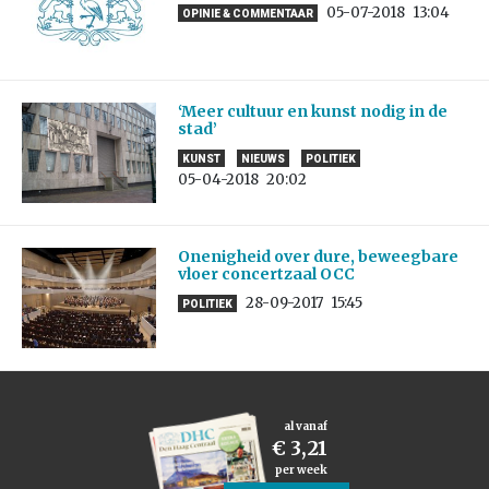
05-07-2018
13:04
OPINIE & COMMENTAAR
‘Meer cultuur en kunst nodig in de
stad’
KUNST
NIEUWS
POLITIEK
05-04-2018
20:02
Onenigheid over dure, beweegbare
vloer concertzaal OCC
28-09-2017
15:45
POLITIEK
al vanaf
€ 3,21
per week