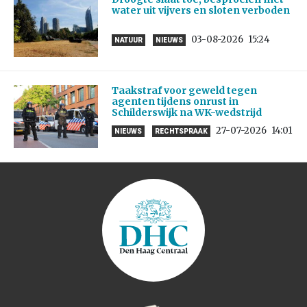
water uit vijvers en sloten verboden
03-08-2026
15:24
NATUUR
NIEUWS
Taakstraf voor geweld tegen
agenten tijdens onrust in
Schilderswijk na WK-wedstrijd
27-07-2026
14:01
NIEUWS
RECHTSPRAAK