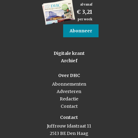
al vanaf
€ 3,21
per week
Abonneer
Digitale krant
Archief
Over DHC
Abonnementen
Adverteren
Redactie
Contact
Contact
Juffrouw Idastraat 11
2513 BE Den Haag