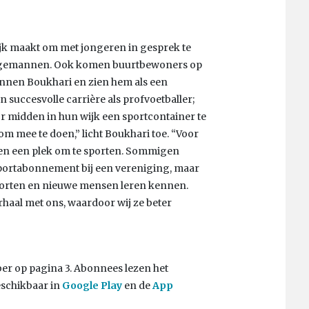
jk maakt om met jongeren in gesprek te
ongemannen. Ook komen buurtbewoners op
nnen Boukhari en zien hem als een
n succesvolle carrière als profvoetballer;
oor midden in hun wijk een sportcontainer te
om mee te doen,” licht Boukhari toe. “Voor
een een plek om te sporten. Sommigen
sportabonnement bij een vereniging, maar
porten en nieuwe mensen leren kennen.
haal met ons, waardoor wij ze beter
ober op pagina 3. Abonnees lezen het
eschikbaar in
Google Play
en de
App