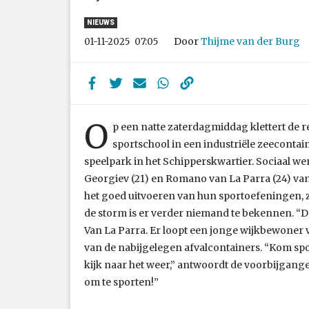
NIEUWS
Door
Thijme van der Burg
01-11-2025
07:05
O
p een natte zaterdagmiddag klettert de r
sportschool in een industriële zeecontai
speelpark in het Schipperskwartier. Sociaal w
Georgiev (21) en Romano van La Parra (24) va
het goed uitvoeren van hun sportoefeningen,
de storm is er verder niemand te bekennen. “D
Van La Parra. Er loopt een jonge wijkbewoner v
van de nabijgelegen afvalcontainers. “Kom spo
kijk naar het weer,” antwoordt de voorbijgange
om te sporten!”