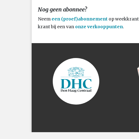
Nog geen abonnee?
Neem
een (proef)abonnement
op weekkrant 
krant bij een van
onze verkooppunten
.