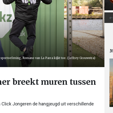
M
portoefening, Romano van La Parra kijkt toe. (Jeffrey Grouwstra)
ner breekt muren tussen
 Click Jongeren de hangjeugd uit verschillende