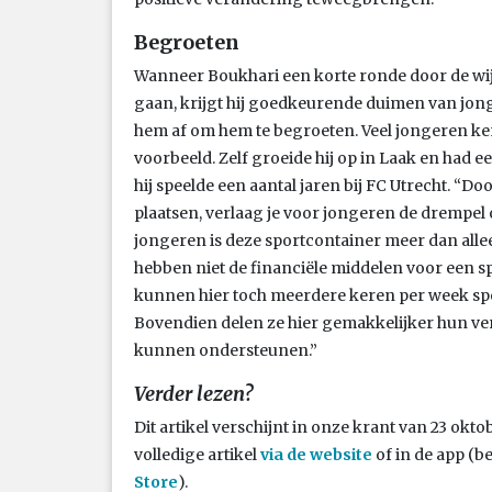
Begroeten
Wanneer Boukhari een korte ronde door de wi
gaan, krijgt hij goedkeurende duimen van j
hem af om hem te begroeten. Veel jongeren ke
voorbeeld. Zelf groeide hij op in Laak en had ee
hij speelde een aantal jaren bij FC Utrecht. “D
plaatsen, verlaag je voor jongeren de drempel 
jongeren is deze sportcontainer meer dan all
hebben niet de financiële middelen voor een 
kunnen hier toch meerdere keren per week s
Bovendien delen ze hier gemakkelijker hun ver
kunnen ondersteunen.”
Verder lezen?
Dit artikel verschijnt in onze krant van 23 okt
volledige artikel
via de
website
of in de app (b
Store
).