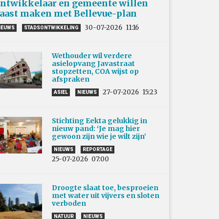
ntwikkelaar en gemeente willen
aast maken met Bellevue-plan
30-07-2026
11:16
IEUWS
STADSONTWIKKELING
Wethouder wil verdere
asielopvang Javastraat
stopzetten, COA wijst op
afspraken
27-07-2026
15:23
ASIEL
NIEUWS
Stichting Eekta gelukkig in
nieuw pand: ‘Je mag hier
gewoon zijn wie je wilt zijn’
NIEUWS
REPORTAGE
25-07-2026
07:00
Droogte slaat toe, besproeien
met water uit vijvers en sloten
verboden
NATUUR
NIEUWS