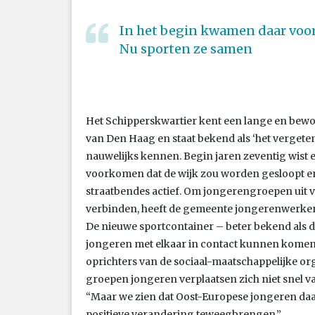
In het begin kwamen daar voo
Nu sporten ze samen
Het Schipperskwartier kent een lange en bewog
van Den Haag en staat bekend als ‘het vergete
nauwelijks kennen. Begin jaren zeventig wist 
voorkomen dat de wijk zou worden gesloopt en
straatbendes actief. Om jongerengroepen uit ve
verbinden, heeft de gemeente jongerenwerkers
De nieuwe sportcontainer – beter bekend als 
jongeren met elkaar in contact kunnen komen. 
oprichters van de sociaal-maatschappelijke org
groepen jongeren verplaatsen zich niet snel van 
“Maar we zien dat Oost-Europese jongeren da
positieve verandering teweegbrengen.”