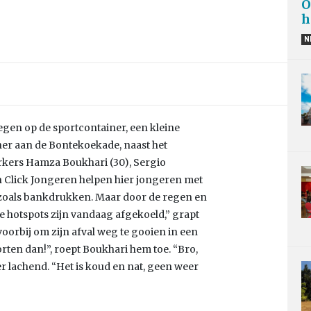
O
h
N
egen op de sportcontainer, een kleine
ner aan de Bontekoekade, naast het
erkers Hamza Boukhari (30), Sergio
n Click Jongeren helpen hier jongeren met
 zoals bankdrukken. Maar door de regen en
e hotspots zijn vandaag afgekoeld,” grapt
oorbij om zijn afval weg te gooien in een
rten dan!”, roept Boukhari hem toe. “Bro,
r lachend. “Het is koud en nat, geen weer