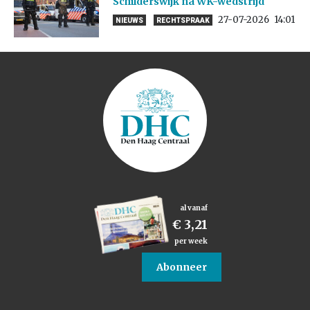
Schilderswijk na WK-wedstrijd
27-07-2026
14:01
NIEUWS
RECHTSPRAAK
al vanaf
€ 3,21
per week
Abonneer