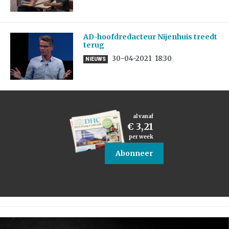
AD-hoofdredacteur Nijenhuis treedt
terug
30-04-2021
18:30
NIEUWS
al vanaf
€ 3,21
per week
Abonneer