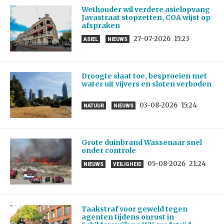
Wethouder wil verdere asielopvang
Javastraat stopzetten, COA wijst op
afspraken
27-07-2026
15:23
ASIEL
NIEUWS
Droogte slaat toe, besproeien met
water uit vijvers en sloten verboden
03-08-2026
15:24
NATUUR
NIEUWS
Grote duinbrand Wassenaar snel
onder controle
05-08-2026
21:24
NIEUWS
VEILIGHEID
Taakstraf voor geweld tegen
agenten tijdens onrust in