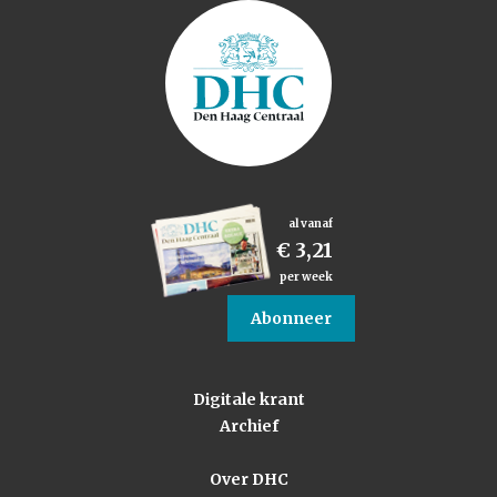
al vanaf
€ 3,21
per week
Abonneer
Digitale krant
Archief
Over DHC