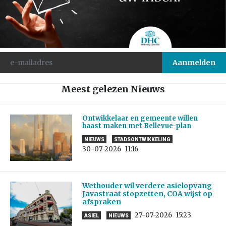
Meest gelezen Nieuws
Ontwikkelaar en gemeente willen
haast maken met Bellevue-plan
NIEUWS
STADSONTWIKKELING
30-07-2026
11:16
Wethouder wil verdere asielopvang
Javastraat stopzetten, COA wijst op
afspraken
27-07-2026
15:23
ASIEL
NIEUWS