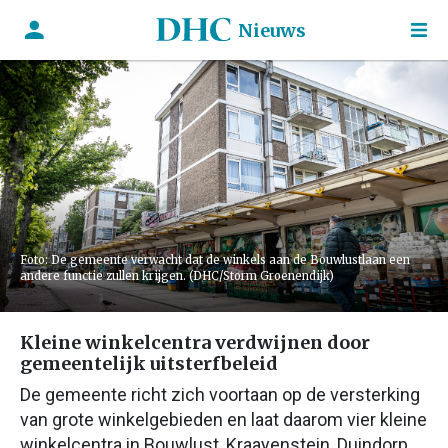
Nieuws
Foto: De gemeente verwacht dat de winkels aan de Bouwlustlaan een
andere functie zullen krijgen. (DHC/Storm Groenendijk)
Kleine winkelcentra verdwijnen door
gemeentelijk uitsterfbeleid
De gemeente richt zich voortaan op de versterking
van grote winkelgebieden en laat daarom vier kleine
winkelcentra in Bouwlust, Kraayenstein, Duindorp