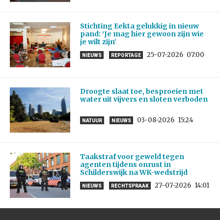
Stichting Eekta gelukkig in nieuw
pand: ‘Je mag hier gewoon zijn wie
je wilt zijn’
25-07-2026
07:00
NIEUWS
REPORTAGE
Droogte slaat toe, besproeien met
water uit vijvers en sloten verboden
03-08-2026
15:24
NATUUR
NIEUWS
Taakstraf voor geweld tegen
agenten tijdens onrust in
Schilderswijk na WK-wedstrijd
27-07-2026
14:01
NIEUWS
RECHTSPRAAK