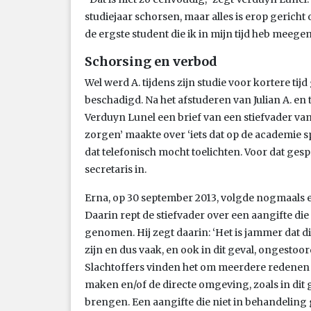
studiejaar schorsen, maar alles is erop gericht 
de ergste student die ik in mijn tijd heb meege
Schorsing en verbod
Wel werd A. tijdens zijn studie voor kortere ti
beschadigd. Na het afstuderen van Julian A. e
Verduyn Lunel een brief van een stiefvader va
zorgen’ maakte over ‘iets dat op de academie spe
dat telefonisch mocht toelichten. Voor dat ges
secretaris in.
Erna, op 30 september 2013, volgde nogmaals e
Daarin rept de stiefvader over een aangifte die
genomen. Hij zegt daarin: ‘Het is jammer dat dit
zijn en dus vaak, en ook in dit geval, ongesto
Slachtoffers vinden het om meerdere redenen va
maken en/of de directe omgeving, zoals in dit 
brengen. Een aangifte die niet in behandeling