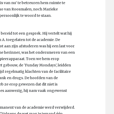
is van nu’ te betreuren hem ruimte te
no van Roosmalen, noch Marieke
rsoonlijk te woord te staan.
reid tot een gesprek. Hij vertelt wat hij
n A. toegelaten tot de academie. De
ot aan zijn afstuderen was hij een last voor
k me herinner, was het ondersmeren van een
opieerapparaat. Toen we hem erop
n het gebouw, de ‘Funday Mondays’, leidden
ijd regelmatig klachten van de facilitaire
rank en drugs. De hoofden van de
eb ze erop gewezen dat dit niet is
stjes aanwezig, hij nam vaak ongewenst
permanent van de academie werd verwijderd.
. “Volgens de wet mag je iemand één