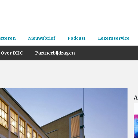
erteren
Nieuwsbrief
Podcast
Lezersservice
Over DHC
Partnerbijdragen
A