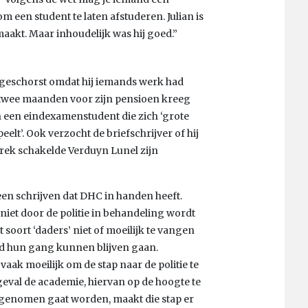
om een student te laten afstuderen. Julian is
maakt. Maar inhoudelijk was hij goed.”
jd geschorst omdat hij iemands werk had
n twee maanden voor zijn pensioen kreeg
n een eindexamenstudent die zich ‘grote
elt’. Ook verzocht de briefschrijver of hij
prek schakelde Verduyn Lunel zijn
en schrijven dat DHC in handen heeft.
 niet door de politie in behandeling wordt
 soort ‘daders’ niet of moeilijk te vangen
ord hun gang kunnen blijven gaan.
ak moeilijk om de stap naar de politie te
geval de academie, hiervan op de hoogte te
 genomen gaat worden, maakt die stap er