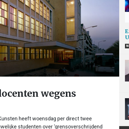
E
U
N
docenten wegens
Kunsten heeft woensdag per direct twee
welijke studenten over ‘grensoverschrijdend