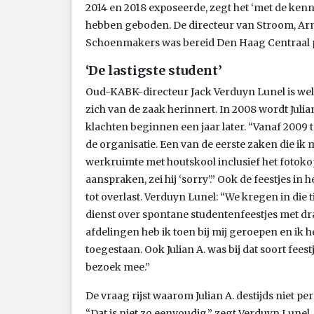
2014 en 2018 exposeerde, zegt het ‘met de kenn
hebben geboden. De directeur van Stroom, Ar
Schoenmakers was bereid Den Haag Centraal pe
‘De lastigste student’
Oud-KABK-directeur Jack Verduyn Lunel is wel be
zich van de zaak herinnert. In 2008 wordt Julia
klachten beginnen een jaar later. “Vanaf 2009 t
de organisatie. Een van de eerste zaken die i
werkruimte met houtskool inclusief het fotok
aanspraken, zei hij ‘sorry’.” Ook de feestjes i
tot overlast. Verduyn Lunel: “We kregen in die t
dienst over spontane studentenfeestjes met d
afdelingen heb ik toen bij mij geroepen en ik h
toegestaan. Ook Julian A. was bij dat soort fee
bezoek mee.”
De vraag rijst waarom Julian A. destijds niet 
“Dat is niet zo eenvoudig,” zegt Verduyn Lunel