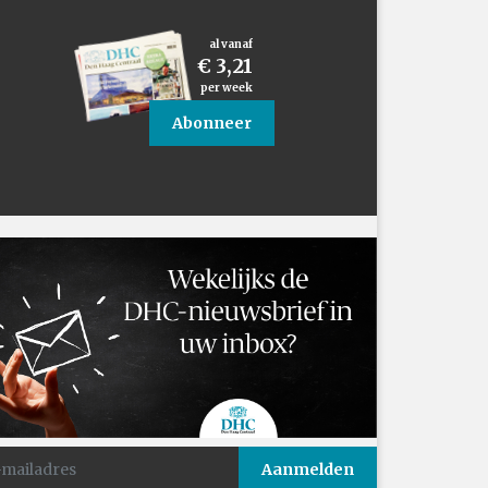
al vanaf
€ 3,21
per week
Abonneer