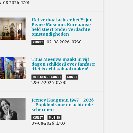
4-08-2026
17:01
Het verhaal achter het Yi Jun
Peace Museum: Koreaanse
held stierf onder verdachte
omstandigheden
02-08-2026
07:30
KUNST
Titus Meeuws maakt in vijf
dagen schilderij over fanfare:
‘Het is echt kabaal maken’
BEELDENDE KUNST
KUNST
29-07-2026
07:00
Jerney Kaagman 1947 – 2026
– Popidool voor en achter de
schermen
KUNST
MUZIEK
07-08-2026
17:03