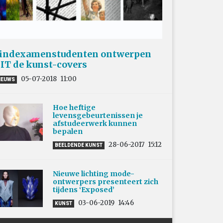
indexamenstudenten ontwerpen
IT de kunst-covers
05-07-2018
11:00
IEUWS
Hoe heftige
levensgebeurtenissen je
afstudeerwerk kunnen
bepalen
28-06-2017
15:12
BEELDENDE KUNST
Nieuwe lichting mode-
ontwerpers presenteert zich
tijdens ‘Exposed’
03-06-2019
14:46
KUNST