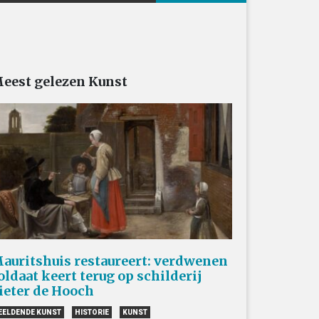
eest gelezen Kunst
auritshuis restaureert: verdwenen
oldaat keert terug op schilderij
ieter de Hooch
EELDENDE KUNST
HISTORIE
KUNST