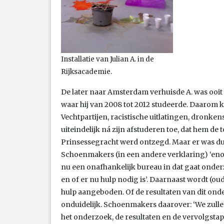
Installatie van Julian A. in de
Rijksacademie.
De later naar Amsterdam verhuisde A. was ooit
waar hij van 2008 tot 2012 studeerde. Daarom ko
Vechtpartijen, racistische uitlatingen, dronke
uiteindelijk ná zijn afstuderen toe, dat hem de
Prinsessegracht werd ontzegd. Maar er was du
Schoenmakers (in een andere verklaring) ‘eno
nu een onafhankelijk bureau in dat gaat onderz
en of er nu hulp nodig is’. Daarnaast wordt (o
hulp aangeboden. Of de resultaten van dit on
onduidelijk. Schoenmakers daarover: ‘We zull
het onderzoek, de resultaten en de vervolgstap