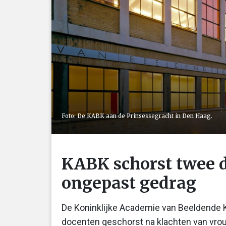
Foto: De KABK aan de Prinsessegracht in Den Haag.
KABK schorst twee 
ongepast gedrag
De Koninklijke Academie van Beeldende 
docenten geschorst na klachten van vrou