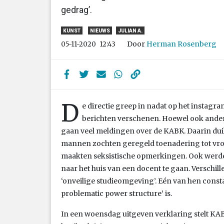
gedrag’.
KUNST
NIEUWS
JULIAN A.
Door
Herman Rosenberg
05-11-2020
12:43
D
e directie greep in nadat op het instagram
berichten verschenen. Hoewel ook and
gaan veel meldingen over de KABK. Daarin dui
mannen zochten geregeld toenadering tot vrou
maakten seksistische opmerkingen. Ook werd
naar het huis van een docent te gaan. Verschi
‘onveilige studieomgeving’. Eén van hen consta
problematic power structure’ is.
In een woensdag uitgeven verklaring stelt K