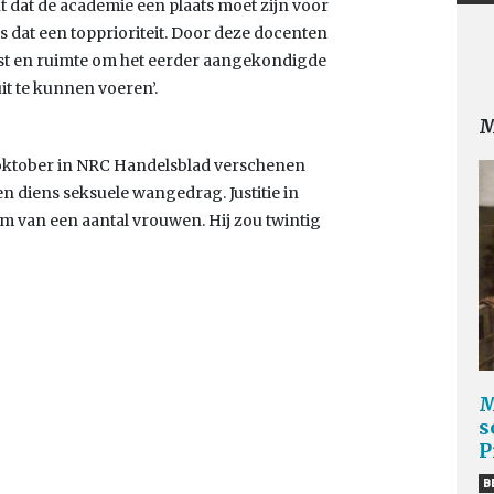
t dat de academie een plaats moet zijn voor
is dat een topprioriteit. Door deze docenten
rust en ruimte om het eerder aangekondigde
t te kunnen voeren’.
M
 oktober in NRC Handelsblad verschenen
en diens seksuele wangedrag. Justitie in
 van een aantal vrouwen. Hij zou twintig
M
s
P
B