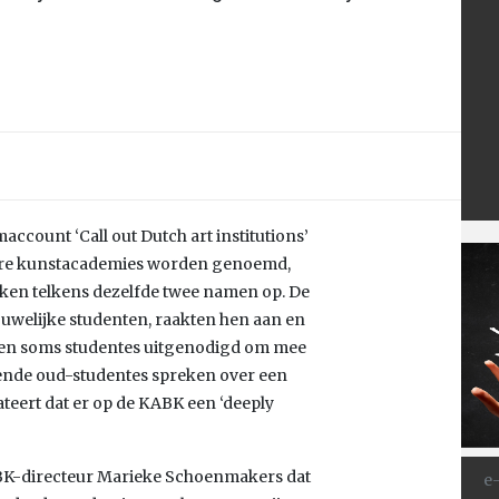
account ‘Call out Dutch art institutions’
ere kunstacademies worden genoemd,
ken telkens dezelfde twee namen op. De
welijke studenten, raakten hen aan en
en soms studentes uitgenodigd om mee
llende oud-studentes spreken over een
teert dat er op de KABK een ‘deeply
ABK-directeur Marieke Schoenmakers dat