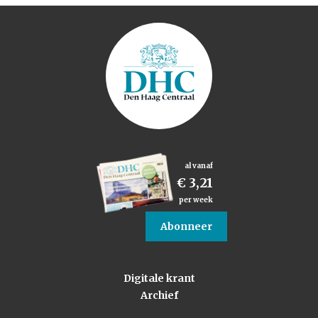
al vanaf
€ 3,21
per week
Abonneer
Digitale krant
Archief