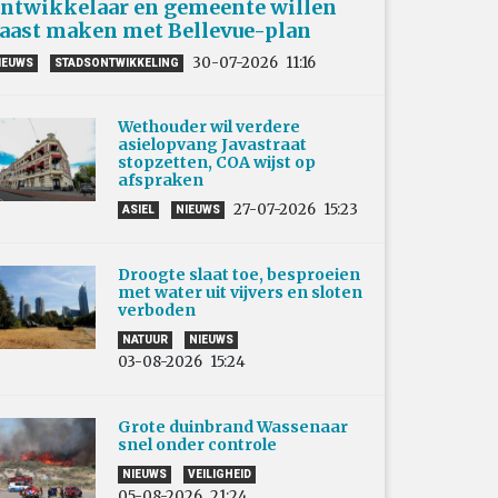
ntwikkelaar en gemeente willen
aast maken met Bellevue-plan
30-07-2026
11:16
IEUWS
STADSONTWIKKELING
Wethouder wil verdere
asielopvang Javastraat
stopzetten, COA wijst op
afspraken
27-07-2026
15:23
ASIEL
NIEUWS
Droogte slaat toe, besproeien
met water uit vijvers en sloten
verboden
NATUUR
NIEUWS
03-08-2026
15:24
Grote duinbrand Wassenaar
snel onder controle
NIEUWS
VEILIGHEID
05-08-2026
21:24