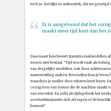
toch in. Het lijkt zo authentiek, dat we geneigd z
Er is aangetoond dat het corri
maakt meer tijd kost dan het ze
Daarnaast beschouwt Hamstra taalmodellen als
wezen niet bestaat. “Tijd wordt vaak als bela
van dergelijke modellen, ook door ambtenaren.
samenvatting maken. Bovendien kun je leren ho
waardoor je sneller door teksten leert lezen. D
corrigeren van fouten die de machine maakt vaa
van een tekst. En zelfs als tijdsgebrek het werk
overheidsinstantie zich afvragen of de beschikb
besteed.”