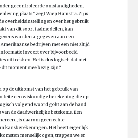
n onder gecontroleerde omstandigheden,
leving plaats,” zegt Wiep Hamstra. Zij is
e overheidsinstellingen over het gebruik
kt van dit soort taalmodellen, kan
gevens worden afgegeven aan een
Amerikaanse bedrijven met een niet altijd
informatie invoert over bijvoorbeeld
uit trekken. Het is dus logisch dat niet
 dit moment mee bezig zijn.”
h op de uitkomst van het gebruik van
n feite een wiskundige berekening die op
n logisch volgend woord gokt aan de hand
s van de daadwerkelijke betekenis. Een
nereerd, is daarom geen echte
an kansberekeningen. Het heeft eigenlijk
itkomsten menselijk ogen, trappen we er