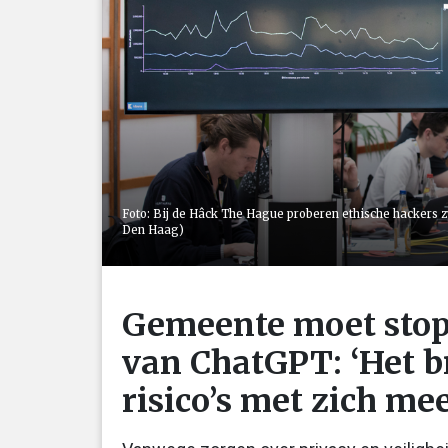
Foto: Bij de Hâck The Hague proberen ethische hackers
Den Haag)
Gemeente moet stop
van ChatGPT: ‘Het b
risico’s met zich mee