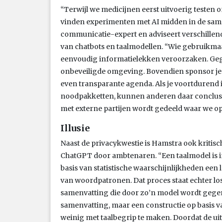
“Terwijl we medicijnen eerst uitvoerig teste
vinden experimenten met AI midden in de samen
communicatie-expert en adviseert verschillend
van chatbots en taalmodellen. “Wie gebruikmaa
eenvoudig informatielekken veroorzaken. Ge
onbeveiligde omgeving. Bovendien sponsor je 
even transparante agenda. Als je voortdurend 
noodpakketten, kunnen anderen daar conclusies 
met externe partijen wordt gedeeld waar we op
Illusie
Naast de privacykwestie is Hamstra ook kritisc
ChatGPT door ambtenaren. “Een taalmodel is i
basis van statistische waarschijnlijkheden ee
van woordpatronen. Dat proces staat echter lo
samenvatting die door zo’n model wordt gege
samenvatting, maar een constructie op basis v
weinig met taalbegrip te maken. Doordat de u