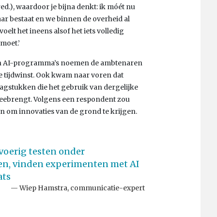
ed.), waardoor je bijna denkt: ik móét nu
 jaar bestaat en we binnen de overheid al
elt het ineens alsof het iets volledig
 moet.’
van AI-programma’s noemen de ambtenaren
e tijdwinst. Ook kwam naar voren dat
aagstukken die het gebruik van dergelijke
eebrengt. Volgens een respondent zou
n om innovaties van de grond te krijgen.
tvoerig testen onder
en, vinden experimenten met AI
ats
Wiep Hamstra, communicatie-expert