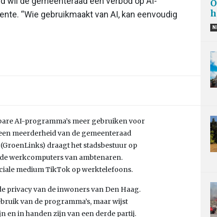
id wil de gemeenteraad een verbod op AI-
O
h
te. “Wie gebruikmaakt van AI, kan eenvoudig
N
re AI-programma’s meer gebruiken voor
t een meerderheid van de gemeenteraad
 (GroenLinks) draagt het stadsbestuur op
p de werkcomputers van ambtenaren.
ociale medium TikTok op werktelefoons.
de privacy van de inwoners van Den Haag.
gebruik van de programma’s, maar wijst
n en in handen zijn van een derde partij.