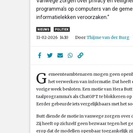
Vanwege zorgen over privacy en veilighe
programma’s op computers van de gemeen
informatielekken veroorzaken.”
NIEUWS
POLITIEK
Door
Thijme van der Burg
11-02-2026
14:10
G
emeenteambtenaren mogen geen openba
het verwerken van informatie. Dat heef
vorige week besloten. Een motie van Hera Butt
taalprogramma’s als ChatGPT te blokkeren o
Eerder gebeurde iets vergelijkbaars met het s
Butt diende de motie in vanwege zorgen over 
Zij heeft op zichzelf geen bezwaar tegen het 
erop dat de modellen openbaar toegankelijk zij