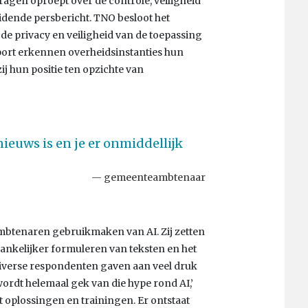
agen oproept over de controle, veiligheid
eidende persbericht. TNO besloot het
e privacy en veiligheid van de toepassing
pport erkennen overheidsinstanties hun
ij hun positie ten opzichte van
 nieuws is en je er onmiddellijk
gemeenteambtenaar
mbtenaren gebruikmaken van AI. Zij zetten
ankelijker formuleren van teksten en het
verse respondenten gaven aan veel druk
ordt helemaal gek van die hype rond AI,’
 oplossingen en trainingen. Er ontstaat