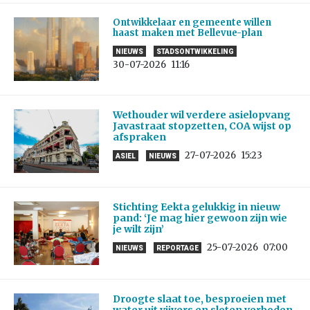
Ontwikkelaar en gemeente willen
haast maken met Bellevue-plan
NIEUWS
STADSONTWIKKELING
30-07-2026
11:16
Wethouder wil verdere asielopvang
Javastraat stopzetten, COA wijst op
afspraken
27-07-2026
15:23
ASIEL
NIEUWS
Stichting Eekta gelukkig in nieuw
pand: ‘Je mag hier gewoon zijn wie
je wilt zijn’
25-07-2026
07:00
NIEUWS
REPORTAGE
Droogte slaat toe, besproeien met
water uit vijvers en sloten verboden