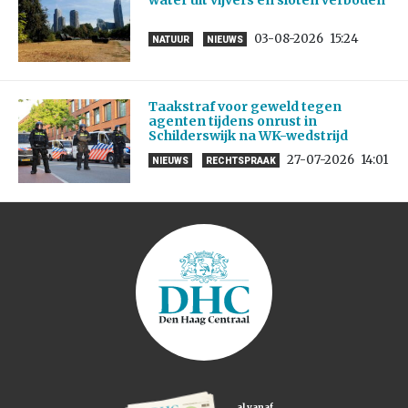
03-08-2026
15:24
NATUUR
NIEUWS
Taakstraf voor geweld tegen
agenten tijdens onrust in
Schilderswijk na WK-wedstrijd
27-07-2026
14:01
NIEUWS
RECHTSPRAAK
al vanaf