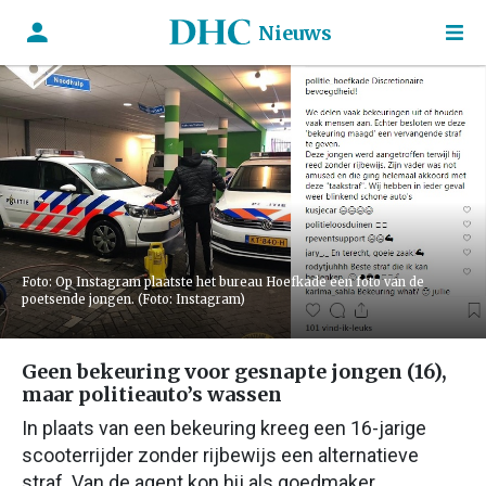
Nieuws
Foto: Op Instagram plaatste het bureau Hoefkade een foto van de
poetsende jongen. (Foto: Instagram)
Geen bekeuring voor gesnapte jongen (16),
maar politieauto’s wassen
In plaats van een bekeuring kreeg een 16-jarige
scooterrijder zonder rijbewijs een alternatieve
straf. Van de agent kon hij als goedmaker