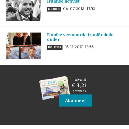
Iraanse activist
04-07-2018
13:52
NIEUWS
Familie vermoorde Iraniër duikt
onder
16-11-2017
13:56
POLITIEK
al vanaf
€ 3,21
per week
Abonneer