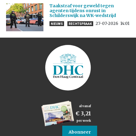
Taakstraf voor geweld tegen
agenten tijdens onrust in
Schilderswijk na WK-wedstrijd
27-07-2026
14:01
NIEUWS
RECHTSPRAAK
al vanaf
€ 3,21
per week
Abonneer