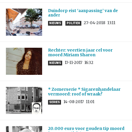
Duindorp eist ‘aanpassing’ van de
ander
27-04-2018
13:11
NIEUWS
POLITIEK
Rechter: veertien jaar cel voor
moord Miriam Sharon
17-11-2017
16:32
NIEUWS
* Zomerserie * Sigarenhandelaar
vermoord: roof of wraak?
14-08-2017
11:01
SERIES
20.000 euro voor gouden tip moord