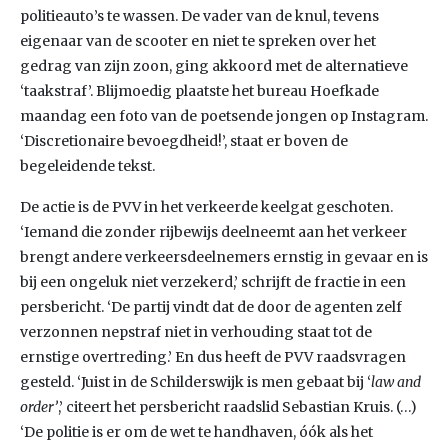
politieauto’s te wassen. De vader van de knul, tevens
eigenaar van de scooter en niet te spreken over het
gedrag van zijn zoon, ging akkoord met de alternatieve
‘taakstraf’. Blijmoedig plaatste het bureau Hoefkade
maandag een foto van de poetsende jongen op Instagram.
‘Discretionaire bevoegdheid!’, staat er boven de
begeleidende tekst.
De actie is de PVV in het verkeerde keelgat geschoten.
‘Iemand die zonder rijbewijs deelneemt aan het verkeer
brengt andere verkeersdeelnemers ernstig in gevaar en is
bij een ongeluk niet verzekerd,’ schrijft de fractie in een
persbericht. ‘De partij vindt dat de door de agenten zelf
verzonnen nepstraf niet in verhouding staat tot de
ernstige overtreding.’ En dus heeft de PVV raadsvragen
gesteld. ‘Juist in de Schilderswijk is men gebaat bij ‘
law and
order’
,’ citeert het persbericht raadslid Sebastian Kruis. (…)
‘De politie is er om de wet te handhaven, óók als het