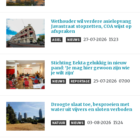
Wethouder wil verdere asielopvang
Javastraat stopzetten, COA wijst op
afspraken
27-07-2026
15:23
ASIEL
NIEUWS
Stichting Eekta gelukkig in nieuw
pand: ‘Je mag hier gewoon zijn wie
je wilt zijn’
25-07-2026
07:00
NIEUWS
REPORTAGE
Droogte slaat toe, besproeien met
water uit vijvers en sloten verboden
03-08-2026
15:24
NATUUR
NIEUWS