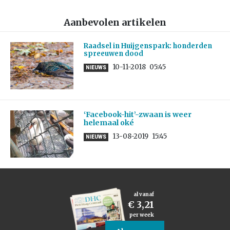
Aanbevolen artikelen
Raadsel in Huijgenspark: honderden
spreeuwen dood
10-11-2018
05:45
NIEUWS
‘Facebook-hit’-zwaan is weer
helemaal oké
13-08-2019
15:45
NIEUWS
al vanaf
€ 3,21
per week