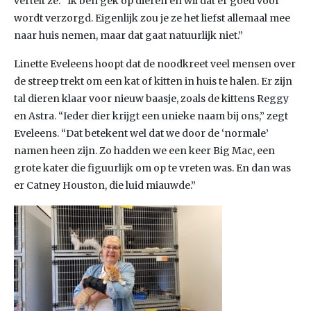
vertelt ze. “Ik ben gek op dieren en wil dat er goed voor
wordt verzorgd. Eigenlijk zou je ze het liefst allemaal mee
naar huis nemen, maar dat gaat natuurlijk niet.”
Linette Eveleens hoopt dat de noodkreet veel mensen over
de streep trekt om een kat of kitten in huis te halen. Er zijn
tal dieren klaar voor nieuw baasje, zoals de kittens Reggy
en Astra. “Ieder dier krijgt een unieke naam bij ons,” zegt
Eveleens. “Dat betekent wel dat we door de ‘normale’
namen heen zijn. Zo hadden we een keer Big Mac, een
grote kater die figuurlijk om op te vreten was. En dan was
er Catney Houston, die luid miauwde.”