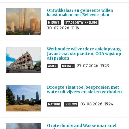
Ontwikkelaar en gemeente willen
haast maken met Bellevue-plan
NIEUWS
STADSONTWIKKELING
30-07-2026
11:16
Wethouder wil verdere asielopvang
Javastraat stopzetten, COA wijst op
afspraken
27-07-2026
15:23
ASIEL
NIEUWS
Droogte slaat toe, besproeien met
water uit vijvers en sloten verboden
03-08-2026
15:24
NATUUR
NIEUWS
Grote duinbrand Wassenaar snel