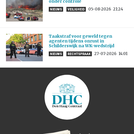
onder controle
05-08-2026
21:24
NIEUWS
VEILIGHEID
Taakstraf voor geweld tegen
agenten tijdens onrust in
Schilderswijk na WK-wedstrijd
27-07-2026
14:01
NIEUWS
RECHTSPRAAK