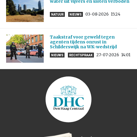
water uit vijvers en sloten verboden
03-08-2026
15:24
NATUUR
NIEUWS
Taakstraf voor geweld tegen
agenten tijdens onrust in
Schilderswijk na WK-wedstrijd
27-07-2026
14:01
NIEUWS
RECHTSPRAAK