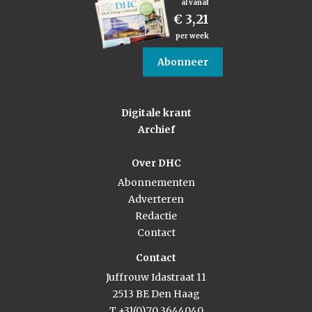
al vanaf
€ 3,21
per week
Abonneer
Digitale krant
Archief
Over DHC
Abonnementen
Adverteren
Redactie
Contact
Contact
Juffrouw Idastraat 11
2513 BE Den Haag
T +31(0)70 3644040