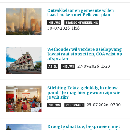
Ontwikkelaar en gemeente willen
haast maken met Bellevue-plan
NIEUWS
STADSONTWIKKELING
30-07-2026
11:16
Wethouder wil verdere asielopvang
Javastraat stopzetten, COA wijst op
afspraken
27-07-2026
15:23
ASIEL
NIEUWS
Stichting Eekta gelukkig in nieuw
pand: ‘Je mag hier gewoon zijn wie
je wilt zijn’
25-07-2026
07:00
NIEUWS
REPORTAGE
Droogte slaat toe, besproeien met