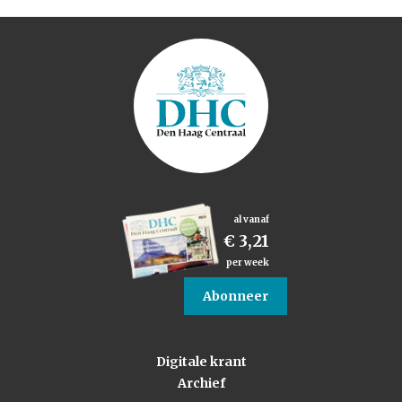
al vanaf
€ 3,21
per week
Abonneer
Digitale krant
Archief