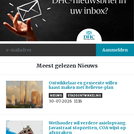
Meest gelezen Nieuws
Ontwikkelaar en gemeente willen
haast maken met Bellevue-plan
NIEUWS
STADSONTWIKKELING
30-07-2026
11:16
Wethouder wil verdere asielopvang
Javastraat stopzetten, COA wijst op
afspraken