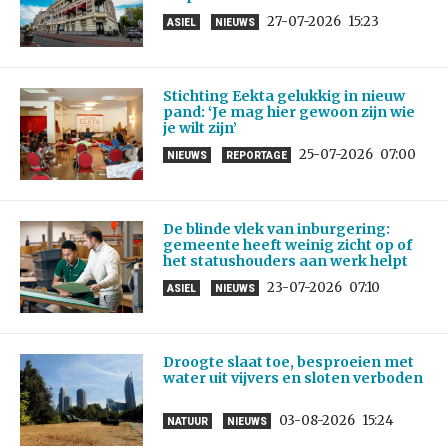
27-07-2026
15:23
ASIEL
NIEUWS
Stichting Eekta gelukkig in nieuw
pand: ‘Je mag hier gewoon zijn wie
je wilt zijn’
25-07-2026
07:00
NIEUWS
REPORTAGE
De blinde vlek van inburgering:
gemeente heeft weinig zicht op of
het statushouders aan werk helpt
23-07-2026
07:10
ASIEL
NIEUWS
Droogte slaat toe, besproeien met
water uit vijvers en sloten verboden
03-08-2026
15:24
NATUUR
NIEUWS