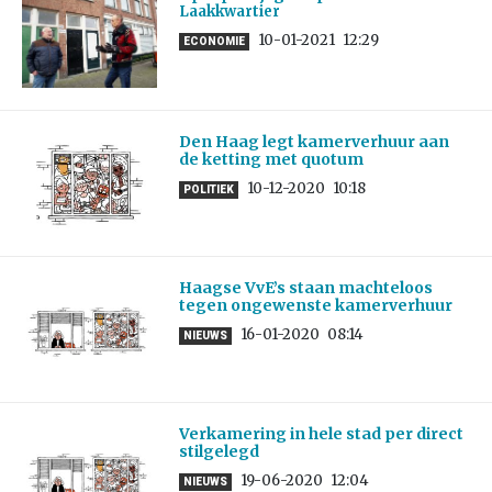
Laakkwartier
10-01-2021
12:29
ECONOMIE
Den Haag legt kamerverhuur aan
de ketting met quotum
10-12-2020
10:18
POLITIEK
Haagse VvE’s staan machteloos
tegen ongewenste kamerverhuur
16-01-2020
08:14
NIEUWS
Verkamering in hele stad per direct
stilgelegd
19-06-2020
12:04
NIEUWS