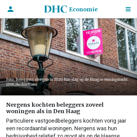
Economie
Foto: Beleggers sloegen in 2020 hun slag op de Haagse woningmarkt.
(DHC/Archieffoto)
Nergens kochten beleggers zoveel
woningen als in Den Haag
Particuliere vastgoedbeleggers kochten vorig jaar
een recordaantal woningen. Nergens was hun
bedrijvigheid relatief zo groot als op de Haagse