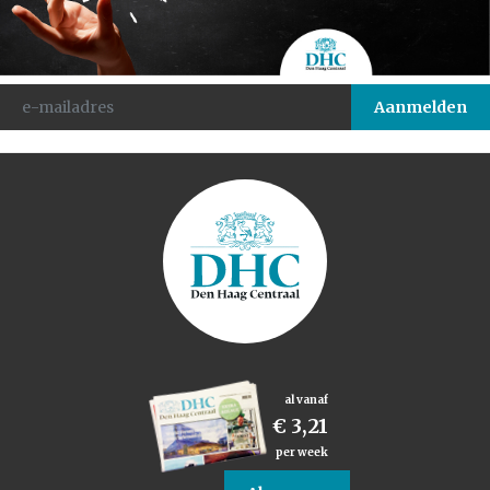
al vanaf
€ 3,21
per week