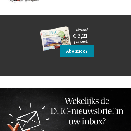
al vanaf
€ 3,21
per week
Abonneer