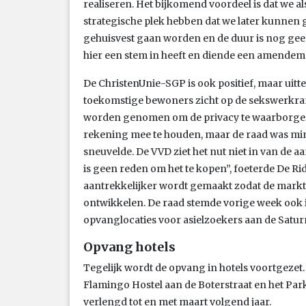
realiseren. Het bijkomend voordeel is dat we 
strategische plek hebben dat we later kunnen 
gehuisvest gaan worden en de duur is nog gee
hier een stem in heeft en diende een amendem
De ChristenUnie-SGP is ook positief, maar uitt
toekomstige bewoners zicht op de sekswerkram
worden genomen om de privacy te waarborgen
rekening mee te houden, maar de raad was mi
sneuvelde. De VVD ziet het nut niet in van de a
is geen reden om het te kopen”, foeterde De Ridd
aantrekkelijker wordt gemaakt zodat de markt i
ontwikkelen. De raad stemde vorige week ook i
opvanglocaties voor asielzoekers aan de Saturn
Opvang hotels
Tegelijk wordt de opvang in hotels voortgezet.
Flamingo Hostel aan de Boterstraat en het Par
verlengd tot en met maart volgend jaar.