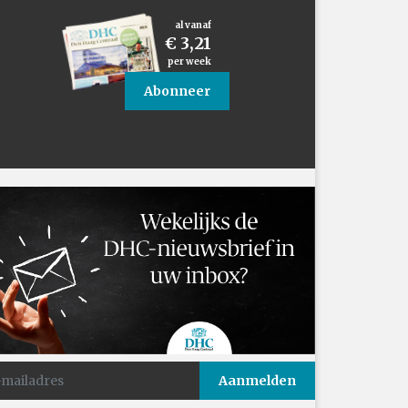
al vanaf
€ 3,21
per week
Abonneer