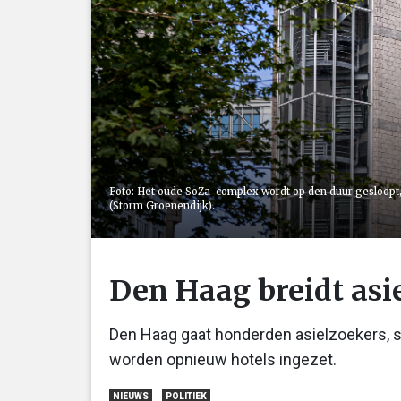
Foto: Het oude SoZa-complex wordt op den duur gesloopt,
(Storm Groenendijk).
Den Haag breidt asie
Den Haag gaat honderden asielzoekers, 
worden opnieuw hotels ingezet.
NIEUWS
POLITIEK