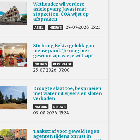
Wethouder wil verdere
asielopvang Javastraat
stopzetten, COA wijst op
afspraken
27-07-2026
15:23
ASIEL
NIEUWS
Stichting Eekta gelukkig in
nieuw pand: ‘Je mag hier
gewoon zijn wie je wilt zijn’
NIEUWS
REPORTAGE
25-07-2026
07:00
Droogte slaat toe, besproeien
met water uit vijvers en sloten
verboden
NATUUR
NIEUWS
03-08-2026
15:24
Taakstraf voor geweld tegen
agenten tijdens onrust in