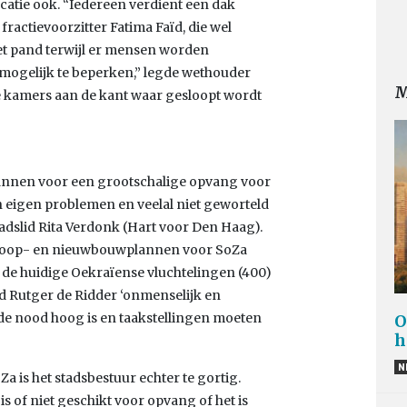
ocatie ook. “Iedereen verdient een dak
ractievoorzitter Fatima Faïd, die wel
et pand terwijl er mensen worden
mogelijk te beperken,” legde wethouder
M
n de kamers aan de kant waar gesloopt wordt
plannen voor een grootschalige opvang voor
 eigen problemen en veelal niet geworteld
adslid Rita Verdonk (Hart voor Den Haag).
 sloop- en nieuwbouwplannen voor SoZa
de huidige Oekraïense vluchtelingen (400)
d Rutger de Ridder ‘onmenselijk en
 de nood hoog is en taakstellingen moeten
O
h
N
is het stadsbestuur echter te gortig.
 is of niet geschikt voor opvang of het is