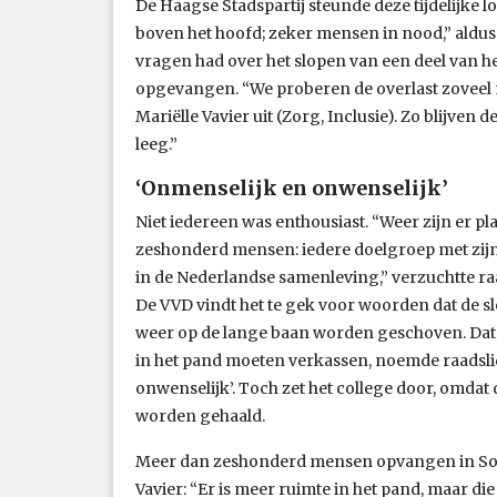
De Haagse Stadspartij steunde deze tijdelijke l
boven het hoofd; zeker mensen in nood,” aldus f
vragen had over het slopen van een deel van h
opgevangen. “We proberen de overlast zoveel 
Mariëlle Vavier uit (Zorg, Inclusie). Zo blijve
leeg.”
‘Onmenselijk en onwenselijk’
Niet iedereen was enthousiast. “Weer zijn er 
zeshonderd mensen: iedere doelgroep met zijn
in de Nederlandse samenleving,” verzuchtte ra
De VVD vindt het te gek voor woorden dat de
weer op de lange baan worden geschoven. Dat 
in het pand moeten verkassen, noemde raadsli
onwenselijk’. Toch zet het college door, omdat
worden gehaald.
Meer dan zeshonderd mensen opvangen in SoZa 
Vavier: “Er is meer ruimte in het pand, maar die