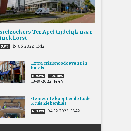
sielzoekers Ter Apel tijdelijk naar
inckhorst
15-06-2022
16:12
IEUWS
Extra crisisnoodopvang in
hotels
NIEUWS
POLITIEK
13-10-2022
14:44
Gemeente koopt oude Rode
Kruis Ziekenhuis
04-12-2023
13:42
NIEUWS