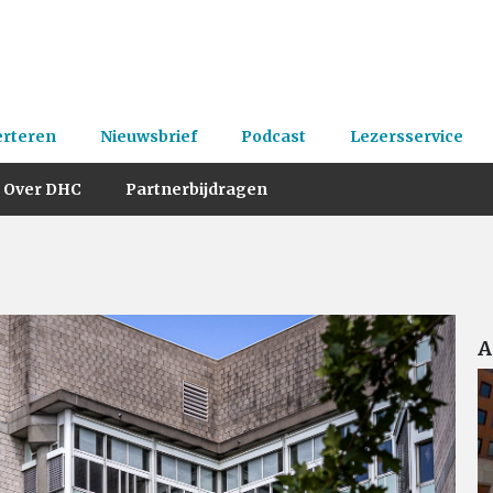
erteren
Nieuwsbrief
Podcast
Lezersservice
Over DHC
Partnerbijdragen
A