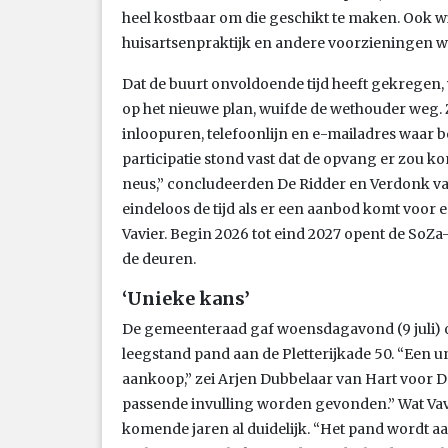
heel kostbaar om die geschikt te maken. Ook 
huisartsenpraktijk en andere voorzieningen waar
Dat de buurt onvoldoende tijd heeft gekregen, 
op het nieuwe plan, wuifde de wethouder weg.
inloopuren, telefoonlijn en e-mailadres waar
participatie stond vast dat de opvang er zou ko
neus,” concludeerden De Ridder en Verdonk vas
eindeloos de tijd als er een aanbod komt voor 
Vavier. Begin 2026 tot eind 2027 opent de So
de deuren.
‘Unieke kans’
De gemeenteraad gaf woensdagavond (9 juli) 
leegstand pand aan de Pletterijkade 50. “Een u
aankoop,” zei Arjen Dubbelaar van Hart voor 
passende invulling worden gevonden.” Wat Vavie
komende jaren al duidelijk. “Het pand wordt aa